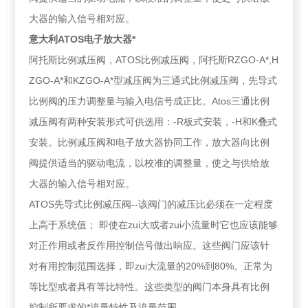
大器的输入信号相对应。
意大利ATOS电子放大器*
阿托斯比例减压阀，ATOS比例减压阀，阿托斯RZGO-A*,H
ZGO-A*和KZGO-A*型减压阀为三通式比例减压阀，先导式
比例阀的压力调整量与输入电信号成正比。Atos三通比例
减压阀有两种安装形式可供选用：-R板式安装，-H和K叠式
安装。比例减压阀和电子放大器协同工作，放大器向比例
阀提供适当的驱动电流，以校准的调整量，使之与供给放
大器的输入信号相对应。
ATOS先导式比例减压阀--该阀门的减压比必须在一定程度
上高于系统值； 即使在zui大或者zui小流量时它也应该能够
对正作用或者反作用控制信号做出响应。这些阀门应该针
对有用控制范围选择，即zui大流量的20%到80%。正常为
等比型或者具有等比特性。这些类型的阀门本身具有比例
控制所要求的*流量特性及流量范围。