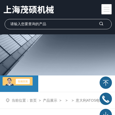
产品展示
当前位置：
首页
>
产品展示
> > > 意大利ATOS电子放大器*