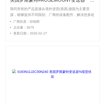
美国罗斯蒙特#ROSEMOUNT变送器一级代理
我司所有的产品直接从境外进货(美国,德国为主要货
源，能够提供不同国别、厂商的设备配件，解决您多处
寻找的麻烦和对产品质量的担心等, 在价格上我们有很
厂商性质：经销商
大的优势，公司备有大量的现货，是国内库存量Z多的
点击量：3679
公司之一，咨询，我们将会给您*质的服务！价格比市
更新日期：2026-02-27
场价低,欢迎订购!!! 统一开票 (含税17%)