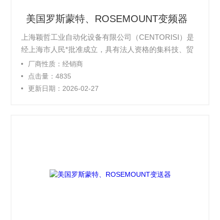
美国罗斯蒙特、ROSEMOUNT变频器
上海颖哲工业自动化设备有限公司（CENTORISI）是
经上海市人民*批准成立，具有法人资格的集科技、贸
易、工程为一体的综合性企业。公司内部下属有：市场
厂商性质：经销商
开发部、产品销售部、技术服务部等部门。 我司拥有
点击量：4835
自己的进出口权，代理经销德国E H全系列仪表，意大
更新日期：2026-02-27
利STI，德国CERA SYSTEM,英国SSP泵等进口工业仪
表产品