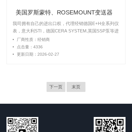
美国罗斯蒙特、ROSEMOUNT变送器
我司拥有自己的进出口权，代理经销德国E+H全系列仪
表，意大利STI，德国CERA SYSTEM,英国SSP泵等进
口工业仪表产品。为国内石化、油田、电厂、船舶、冶
厂商性质：经销商
金、化工，塑胶，食品，化纤，造纸等百家客户提供项
点击量：4336
目支持及备件供应。公司经营的所有产品均直接*，提
更新日期：2026-02-27
供**，价格非常有优势，“原装的产品、优质的价格及
货期，我们能缔造您的成功”。
下一页
末页