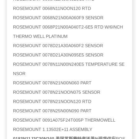
ROSEMOUNT 0068N11NOON120 RTD
ROSEMOUNT 0068N21N00A060F9 SENSOR
ROSEMOUNT 0068P21N00A040T2-6E5 RTD W/6INCH
THERMO WELL PLATINUM
ROSEMOUNT 0078D21A30A060F2 SENSOR
ROSEMOUNT 0078D21A30N095E5 SENSOR
ROSEMOUNT 0078N11N00N240E5 TEMPERATURE SE
NSOR
ROSEMOUNT 0078N21N00N060 PART
ROSEMOUNT 0078N21NOON075 SENSOR
ROSEMOUNT 0078N21NOON120 RTD
ROSEMOUNT 0078N25N00N090 PART
ROSEMOUNT 0091A075F24T005P THERMOWELL
ROSEMOUNT 1.13502E+11 ASSEMBLY
0183N11J2C30N240 美国罗斯蒙特变送器%现货供应
ROS