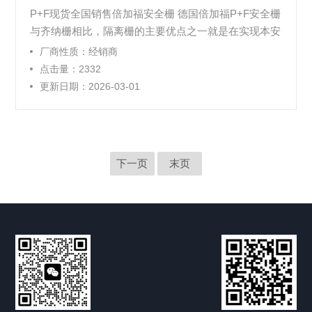
P+F现货全国销售倍加福安全栅 德国倍加福P+F安全栅
与齐纳栅相比，隔离栅的主要优点之一就是在实现本安
防爆的同时，能与各种现场仪表和各款控制系统相配，
厂商性质：经销商
并完成用户制定的信号处理要求。KF系列隔离栅将这
点击量：2332
种具有广泛适应性的特点发挥到极至。
更新日期：2026-03-01
下一页
末页