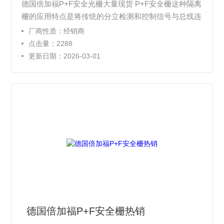
德国倍加福P+F安全光栅大量现货 P+F安全栅这种隔离
栅的应用特点是将传统的分立检测和控制信号与总线连
接。即现场分立信号与隔离栅保持点对点连接，信号进
厂商性质：经销商
入隔离栅后被立即转为数字信号，经隔离栅内部CAN
点击量：2288
总线至Gateway，由Gateway通过开放总线，与DOS或
更新日期：2026-03-01
总线控制系统连接。
德国倍加福P+F安全栅热销