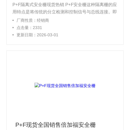
P+F隔离式安全栅现货热销 P+F安全栅这种隔离栅的应
用特点是将传统的分立检测和控制信号与总线连接。即
现场分立信号与隔离栅保持点对点连接，信号进入隔离
厂商性质：经销商
栅后被立即转为数字信号，经隔离栅内部CAN总线至G
点击量：2331
ateway，由Gateway通过开放总线，与DOS或总线控
更新日期：2026-03-01
制系统连接。
P+F现货全国销售倍加福安全栅