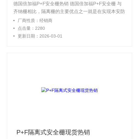
德国倍加福P+F安全栅热销 德国倍加福P+F安全栅 与
齐纳栅相比，隔离栅的主要优点之一就是在实现本安防
爆的同时，能与各种现场仪表和各款控制系统相配，并
厂商性质：经销商
完成用户制定的信号处理要求。KF系列隔离栅将这种
点击量：2280
具有广泛适应性的特点发挥到极至。
更新日期：2026-03-01
P+F隔离式安全栅现货热销