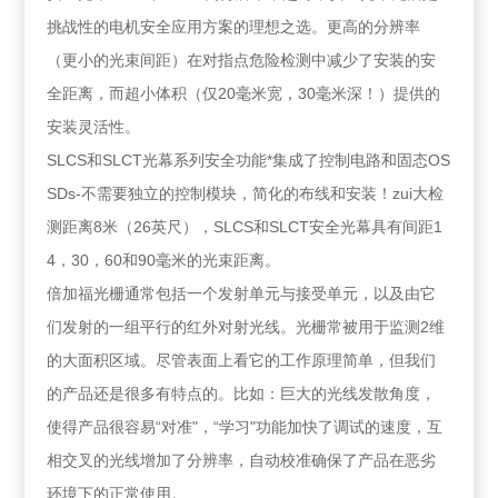
挑战性的电机安全应用方案的理想之选。更高的分辨率
（更小的光束间距）在对指点危险检测中减少了安装的安
全距离，而超小体积（仅20毫米宽，30毫米深！）提供的
安装灵活性。
SLCS和SLCT光幕系列安全功能*集成了控制电路和固态OS
SDs-不需要独立的控制模块，简化的布线和安装！zui大检
测距离8米（26英尺），SLCS和SLCT安全光幕具有间距1
4，30，60和90毫米的光束距离。
倍加福光栅通常包括一个发射单元与接受单元，以及由它
们发射的一组平行的红外对射光线。光栅常被用于监测2维
的大面积区域。尽管表面上看它的工作原理简单，但我们
的产品还是很多有特点的。比如：巨大的光线发散角度，
使得产品很容易“对准"，“学习"功能加快了调试的速度，互
相交叉的光线增加了分辨率，自动校准确保了产品在恶劣
环境下的正常使用。