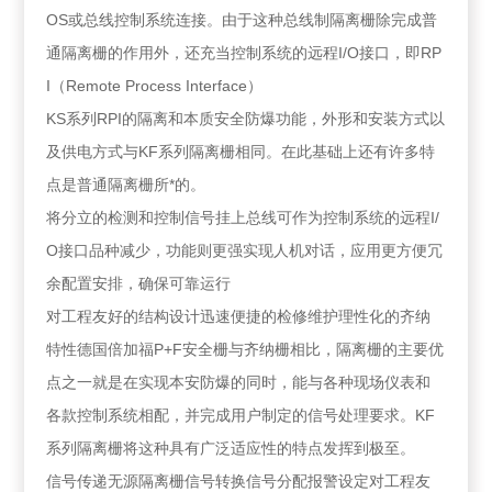
OS或总线控制系统连接。由于这种总线制隔离栅除完成普
通隔离栅的作用外，还充当控制系统的远程I/O接口，即RP
I（Remote Process Interface）
KS系列RPI的隔离和本质安全防爆功能，外形和安装方式以
及供电方式与KF系列隔离栅相同。在此基础上还有许多特
点是普通隔离栅所*的。
将分立的检测和控制信号挂上总线可作为控制系统的远程I/
O接口品种减少，功能则更强实现人机对话，应用更方便冗
余配置安排，确保可靠运行
对工程友好的结构设计迅速便捷的检修维护理性化的齐纳
特性德国倍加福P+F安全栅与齐纳栅相比，隔离栅的主要优
点之一就是在实现本安防爆的同时，能与各种现场仪表和
各款控制系统相配，并完成用户制定的信号处理要求。KF
系列隔离栅将这种具有广泛适应性的特点发挥到极至。
信号传递无源隔离栅信号转换信号分配报警设定对工程友