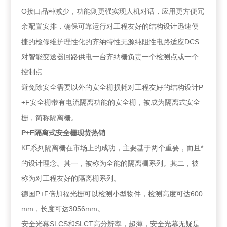
O接口品种减少，功能则更强实现人机对话，应用更方便冗
余配置安排，确保可靠运行对工程友好的结构设计迅速便
捷的检修维护理性化的齐纳特性无源纯阻性电路适应DCS
对智能变送器回路供电一台齐纳栅负责一个检测点或一个
控制点
避免除安全需要以外的安全栅损耗对工程友好的结构设计P
+F安全栅带有电流隔离功能的安全栅，被成为隔离式安全
栅，简称隔离栅。
P+F隔离式安全栅现货热销
KF系列隔离栅在市场上的成功，主要基于两个重要，而且*
的设计理念。其一，被称为全能的隔离栅系列。其二，被
称为对工程友好的隔离栅系列。
德国P+F倍加福光栅可以检测小型物件，检测高度可达600
mm，长度可达3056mm。
安全光幕SLCS和SLCT高分辨率，超薄，安全光幕无疑是