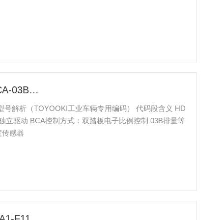
TOYOOKI液压驱动单元 HD3-2WD-BCA-03B-WYD
WYD 型号解析（TOYOOKI工业车辆专用编码） 代码段含义 HD
独立驱动 BCA控制方式：双踏板电子比例控制 03B排量等
度传感器
日本丰兴（TOYOOKI）柱塞泵 HVP-FA1-F11R-A