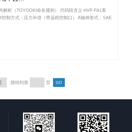
ev R控制方式：压力补偿（带远程控制口） A轴伸形式：SAE
页
跳转到第
页