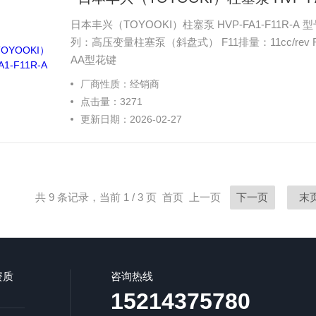
日本丰兴（TOYOOKI）柱塞泵 HVP-FA1-F11R-A 型号解析（TOYOOKI命名规则） 代码段含义 HVP-FA1系
列：高压变量柱塞泵（斜盘式） F11排量：11cc/r
AA型花键
厂商性质：经销商
点击量：3271
更新日期：2026-02-27
共 9 条记录，当前 1 / 3 页 首页 上一页
下一页
末
资质
咨询热线
15214375780