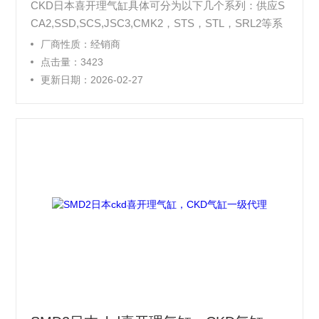
CKD日本喜开理气缸具体可分为以下几个系列：供应S
CA2,SSD,SCS,JSC3,CMK2，STS，STL，SRL2等系
列CKD气缸 1、笔型气缸： 双作用单活塞杆笔型气缸
厂商性质：经销商
2、紧固型气缸 3、圆形紧凑气缸。
点击量：3423
更新日期：2026-02-27