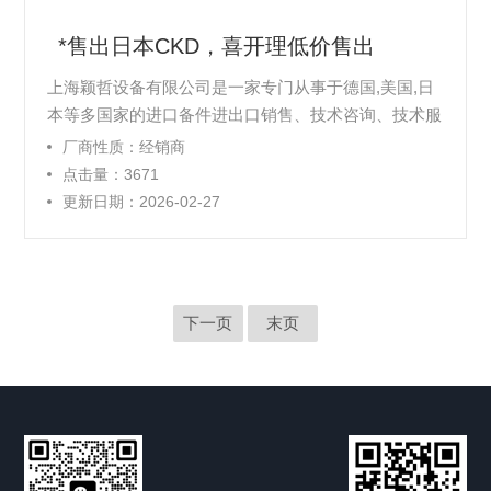
*售出日本CKD，喜开理低价售出
上海颖哲设备有限公司是一家专门从事于德国,美国,日
本等多国家的进口备件进出口销售、技术咨询、技术服
务、自动化设备服务为一体的贸易公司。并与世界较有
厂商性质：经销商
名的多家进口产品维护服务提供商建立了紧密的合作关
点击量：3671
系，北美、欧洲、亚洲您多能看到我们的身影。我们售
更新日期：2026-02-27
出的产品Z长提供两年的质量保证，并且都经过了严格
的测试和认证。本公司以“诚信、创新、合作、共赢”的
经营理念，不断为客户解决实际问题，实现客户和公司
取得双赢。
下一页
末页