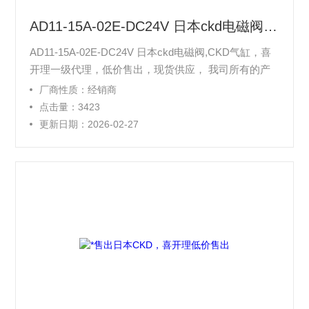
AD11-15A-02E-DC24V 日本ckd电磁阀,CKD气缸，喜开理一级代理
AD11-15A-02E-DC24V 日本ckd电磁阀,CKD气缸，喜
开理一级代理，低价售出，现货供应， 我司所有的产
品直接从境外进货(美国,德国为主要货源，能够提供不
厂商性质：经销商
同国别、厂商的设备配件，解决您多处寻找的麻烦和对
点击量：3423
产品质量的担心等, 在价格上我们有很大的优势，公司
更新日期：2026-02-27
备有大量的现货，是国内库存量Z多的公司之一，咨
询，我们将会给您*质的服务！