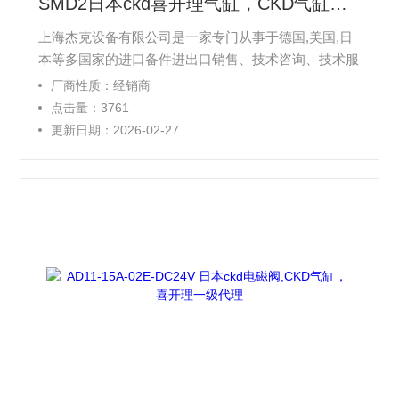
SMD2日本ckd喜开理气缸，CKD气缸一级代理
上海杰克设备有限公司是一家专门从事于德国,美国,日
本等多国家的进口备件进出口销售、技术咨询、技术服
务、自动化设备服务为一体的贸易公司。并与世界较有
厂商性质：经销商
名的多家进口产品维护服务提供商建立了紧密的合作关
点击量：3761
系，北美、欧洲、亚洲您多能看到我们的身影。我们售
更新日期：2026-02-27
出的产品Z长提供两年的质量保证，并且都经过了严格
的测试和认证。本公司以“诚信、创新、合作、共赢”的
经营理念，不断为客户解决实际问题，实现客户和公司
取得双赢