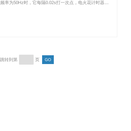
率为50Hz时，它每隔0.02s打一次点，电火花计时器工
磁打点计时器的要小。
页 跳转到第
页