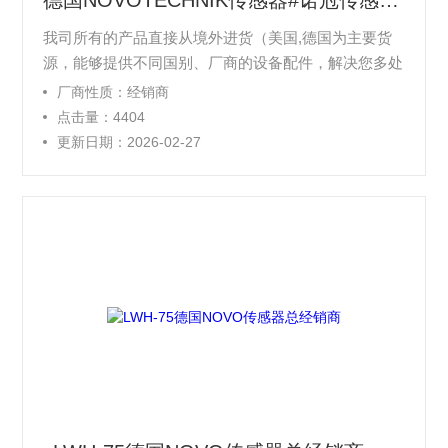
德国NOVOTECHNIK传感器#诺冠传感器一级代理
我司所有的产品直接从境外进货（美国,德国为主要货
源，能够提供不同国别、厂商的设备配件，解决您多处
寻找的麻烦和对产品质量的担心等, 在价格上我们有很
厂商性质：经销商
大的优势，公司备有大量的现货，是国内库存量Z多的
点击量：4404
公司之一，咨询，我们将会给您*质的服务！
更新日期：2026-02-27