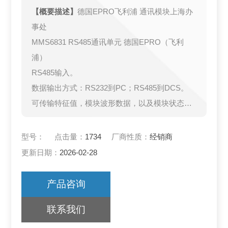
【概要描述】
德国EPRO飞利浦 通讯模块上海办
事处
MMS6831 RS485通讯单元 德国EPRO（飞利
浦）
RS485输入。
数据输出方式：RS232到PC；RS485到DCS。
可传输特征值，模块波形数据，以及模块状态和
报警状态等物理量。
19"框架用标准卡件。
型号：
点击量：
1734
厂商性质：
经销商
可通过本接口卡对连接在总线上的MMS6000模块
更新日期：
2026-02-28
进行组态。
冗余电源输入。
产品咨询
联系我们