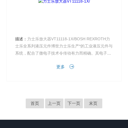
描述：
力士乐放大器VT11118-1X/BOSH REXROTH力
士乐全系列液压元件博世力士乐生产*的工业液压元件与
系统，配合了微电子技术令传动有力而精确。其电子传
动与控制产品及系统永远走在科技前端，为不同...
更多
首页
上一页
下一页
末页