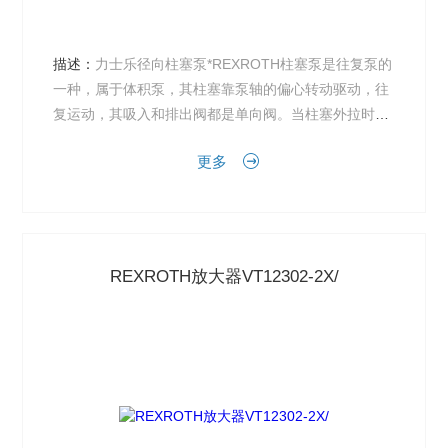
描述：
力士乐径向柱塞泵*REXROTH柱塞泵是往复泵的
一种，属于体积泵，其柱塞靠泵轴的偏心转动驱动，往
复运动，其吸入和排出阀都是单向阀。当柱塞外拉时，
工作室内压力降低，出口阀关闭，低于进口压力时，进
更多
口阀打开...
REXROTH放大器VT12302-2X/