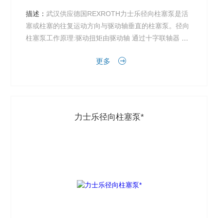
描述：
武汉供应德国REXROTH力士乐径向柱塞泵是活
塞或柱塞的往复运动方向与驱动轴垂直的柱塞泵。径向
柱塞泵工作原理:驱动扭矩由驱动轴 通过十字联轴器 传
递给星形的液压缸体转子，定于不受其它横向作用力。
更多
力士乐径向柱塞泵*