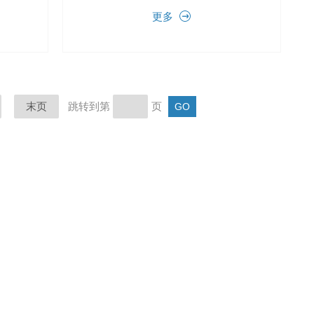
压
一个线圈瞬间通电后关闭电源、阀关
更多
，打
闭。可以长时间保持关闭或打开状态，
.
能使线圈寿命更长。在高温管...
末页
跳转到第
页