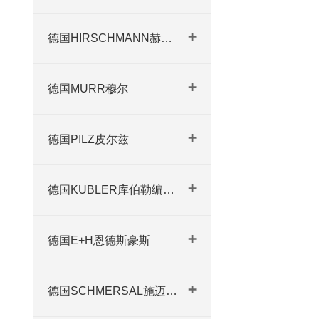
德国HIRSCHMANN赫斯曼交换机
德国MURR穆尔
德国PILZ皮尔兹
德国KUBLER库伯勒编码器
德国E+H恩德斯豪斯
德国SCHMERSAL施迈赛开关