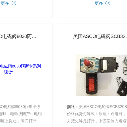
更多
更多
被切断。电磁线圈被直接安装在阀
上，磁芯被封闭在密封管中，构成..
美国ASCO电磁阀8030阿斯卡系列现货*
美国ASCO电
CO电磁阀8030阿斯卡系
描述：
美国ASCO电磁阀SCB320B
电时，电磁线圈产生电磁
价格优势先导式：原理：通电时，
阀座上提起，阀门打开；
力把先导孔打开，上腔室压力迅速