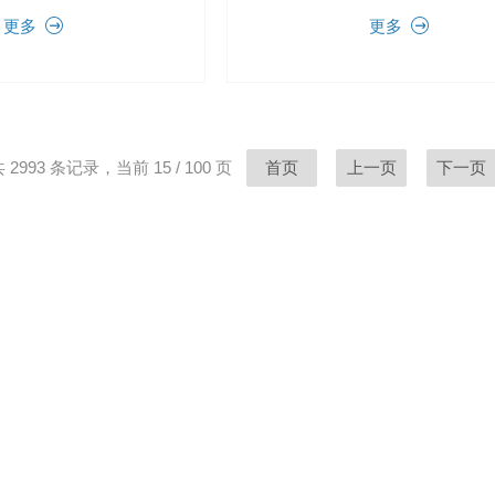
力消失，弹簧把关闭件压
降，在关闭件周围形成上低下高的
更多
更多
闭。
差，流体压力推动关闭件向上移动
开；断电时，弹簧力把先导孔关闭..
 2993 条记录，当前 15 / 100 页
首页
上一页
下一页