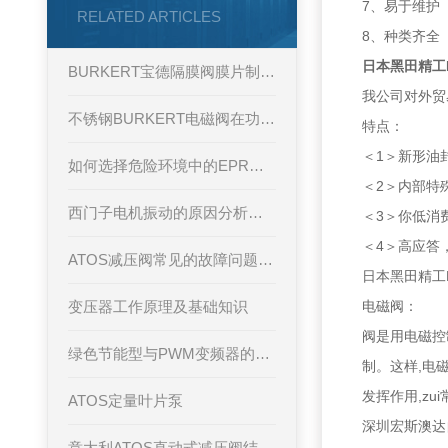
7、易于维护
RELATED ARTICLES
8、种类齐全
日本黑田精工
BURKERT宝德隔膜阀膜片制造工艺要点
我公司对外贸
不锈钢BURKERT电磁阀在功能上有着什么不一样的参数
特点：
＜1＞新形
如何选择危险环境中的EPRO传感器
＜2＞内部特
西门子电机振动的原因分析和解决措施
＜3＞你低消
＜4＞高应答，
ATOS减压阀常见的故障问题及排除方法
日本黑田精工
变压器工作原理及基础知识
电磁阀：
阀是用电磁控
绿色节能型与PWM变频器的区别
制。这样,电
发挥作用,z
ATOS定量叶片泵
深圳宏斯澳达
意大利ATOS直动式减压阀结构原理