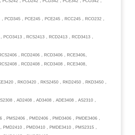
242，PCD242，PCD342，PCE342，PCO342，
PCD345，PCE245，PCE245，RCC245，RCO232，
PCO3413，RCS2413，RCD2413，RCD3413，
S2406，RCD2406，RCD3406，RCE3406。
CS2408，RCD2408，RCD3408，RCE3408。
3420，RKO3420，RKS2450，RKD2450，RKD3450，
308，AD2408，AD3408，ADE3408，AS2310，
PMS2406，PMD2406，PMD3406，PMDE3406，
0，PMD2410，PMD3410，PMDE3410，PMS2315，