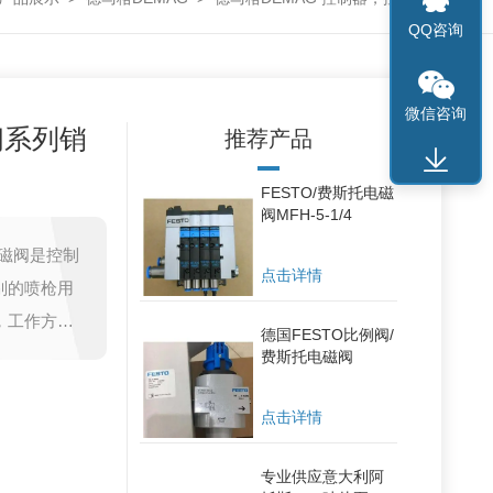
QQ咨询
微信咨询
阀系列销
推荐产品
FESTO/费斯托电磁
阀MFH-5-1/4
电磁阀是控制
点击详情
别的喷枪用
，工作方式
德国FESTO比例阀/
在一个阀体
费斯托电磁阀
来控制堵哪
点击详情
专业供应意大利阿