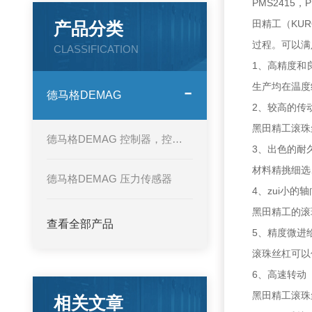
PMS2415，
田精工（KU
产品分类
过程。可以满
CLASSIFICATION
1、高精度和
生产均在温度
德马格DEMAG
2、较高的传
黑田精工滚珠
德马格DEMAG 控制器，控制面板
3、出色的耐
材料精挑细选
德马格DEMAG 压力传感器
4、zui小的
黑田精工的滚
查看全部产品
5、精度微进
滚珠丝杠可以
6、高速转动
黑田精工滚珠
相关文章