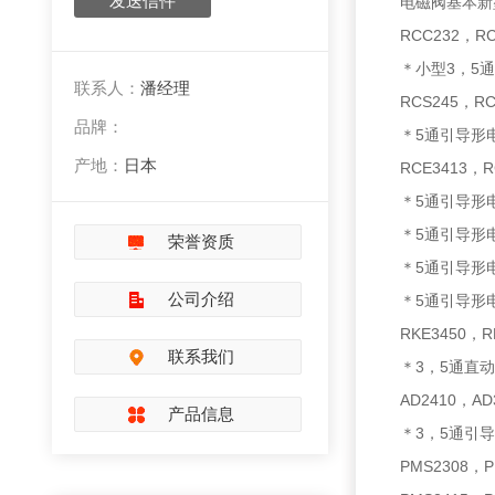
发送信件
电磁阀基本新型
RCC232，R
＊小型3，5通引
联系人：
潘经理
RCS245，R
品牌：
＊5通引导形电磁
产地：
日本
RCE3413，R
＊5通引导形电磁
＊5通引导形电磁
荣誉资质
＊5通引导形电磁
公司介绍
＊5通引导形电磁
RKE3450，R
联系我们
＊3，5通直动形
AD2410，AD
产品信息
＊3，5通引导形
PMS2308，