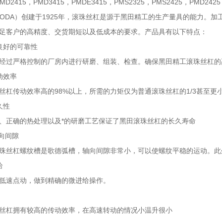
PMD2415，PMD3415，PMDE3415，PMS2325，PMS2425，PMD242
RODA）创建于1925年，滚珠丝杠是源于黑田精工的生产量具的能力。
足客户的高精度、交货期短以及低成本的要求。产品具有以下特点：
良好的可靠性
经过严格控制的厂房内进行研磨、组装、检查。确保黑田精工滚珠丝杠的
动效率
丝杠传动效率高的98%以上，所需的力矩仅为普通滚珠丝杠的1/3甚至更
久性
、正确的热处理以及*的研磨工艺保证了黑田滚珠丝杠的长久寿命
轴向间隙
珠丝杠螺纹槽是歌德弧槽，轴向间隙非常小，可以使螺纹平稳的运动。此
给
低速点动，做到精确的微进给操作。
丝杠拥有较高的传动效率，在高速转动的情况小温升很小