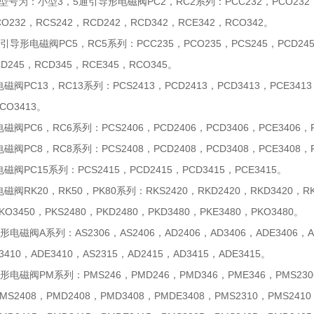
号为：小型3，5通引导形电磁阀PC2，RC2系列：PCC232，PCO232，PCS
CO232，RCS242，RCD242，RCD342，RCE342，RCO342。
导形电磁阀PC5，RC5系列：PCC235，PCO235，PCS245，PCD245，
CD245，RCD345，RCE345，RCO345。
阀PC13，RC13系列：PCS2413，PCD2413，PCD3413，PCE3413，
CO3413。
阀PC6，RC6系列：PCS2406，PCD2406，PCD3406，PCE3406，RC
阀PC8，RC8系列：PCS2408，PCD2408，PCD3408，PCE3408，R
阀PC15系列：PCS2415，PCD2415，PCD3415，PCE3415。
阀RK20，RK50，PK80系列：RKS2420，RKD2420，RKD3420，RKE
KO3450，PKS2480，PKD2480，PKD3480，PKE3480，PKO3480。
电磁阀A系列：AS2306，AS2406，AD2406，AD3406，ADE3406，AS2
3410，ADE3410，AS2315，AD2415，AD3415，ADE3415。
电磁阀PM系列：PMS246，PMD246，PMD346，PME346，PMS2306，
PMS2408，PMD2408，PMD3408，PMDE3408，PMS2310，PMS241