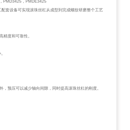
5，PMD3425，PMDE3425
加工配套设备可实现滚珠丝杠从成型到完成螺纹研磨整个工艺
高精度和可靠性。
小。
外，预压可以减少轴向间隙，同时提高滚珠丝杠的刚度。