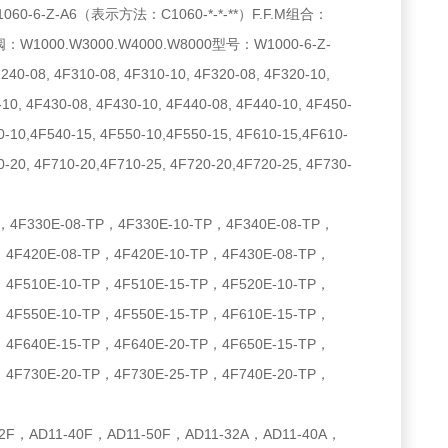
060-6-Z-A6（表示方法：C1060-*-*-**）F.F.M组合：
：W1000.W3000.W4000.W8000型号：W1000-6-Z-
, 4F310-08, 4F310-10, 4F320-08, 4F320-10,
-10, 4F430-08, 4F430-10, 4F440-08, 4F440-10, 4F450-
0-10,4F540-15, 4F550-10,4F550-15, 4F610-15,4F610-
0-20, 4F710-20,4F710-25, 4F720-20,4F720-25, 4F730-
4F330E-08-TP，4F330E-10-TP，4F340E-08-TP，
，4F420E-08-TP，4F420E-10-TP，4F430E-08-TP，
，4F510E-10-TP，4F510E-15-TP，4F520E-10-TP，
，4F550E-10-TP，4F550E-15-TP，4F610E-15-TP，
，4F640E-15-TP，4F640E-20-TP，4F650E-15-TP，
，4F730E-20-TP，4F730E-25-TP，4F740E-20-TP，
F，AD11-40F，AD11-50F，AD11-32A，AD11-40A，