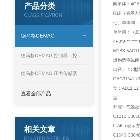
阀单体：4GA21
产品分类
R1F（表示方法：
CLASSIFICATION
七、单体阀：（直
单体阀：（底板配
德马格DEMAG
4F3*0-**-
M1BS-5AC1
德马格DEMAG 控制器，控制面板
爆构造电磁阀：
口径） NC型集成
德马格DEMAG 压力传感器
GAG31*41
动：AD11.12
查看全部产品
型
开理）气源处理元
C1010.C30
L-A6（表示方法
相关文章
C1040.C30
RELATED ARTICLES