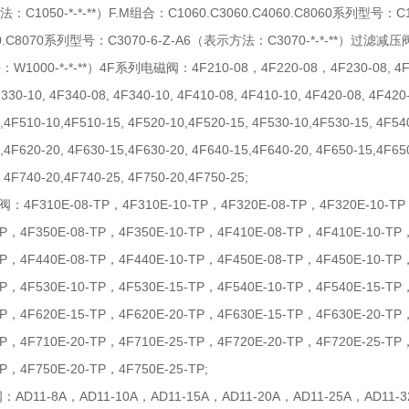
：C1050-*-*-**）F.M组合：C1060.C3060.C4060.C8060系列型号：C1
70.C8070系列型号：C3070-6-Z-A6（表示方法：C3070-*-*-**）过滤减压阀
000-*-*-**）4F系列电磁阀：4F210-08，4F220-08，4F230-08, 4F240-08
330-10, 4F340-08, 4F340-10, 4F410-08, 4F410-10, 4F420-08, 4F420
0,4F510-10,4F510-15, 4F520-10,4F520-15, 4F530-10,4F530-15, 4F54
,4F620-20, 4F630-15,4F630-20, 4F640-15,4F640-20, 4F650-15,4F65
 4F740-20,4F740-25, 4F750-20,4F750-25;
F310E-08-TP，4F310E-10-TP，4F320E-08-TP，4F320E-10-TP，
TP，4F350E-08-TP，4F350E-10-TP，4F410E-08-TP，4F410E-10-TP
TP，4F440E-08-TP，4F440E-10-TP，4F450E-08-TP，4F450E-10-TP
TP，4F530E-10-TP，4F530E-15-TP，4F540E-10-TP，4F540E-15-TP
TP，4F620E-15-TP，4F620E-20-TP，4F630E-15-TP，4F630E-20-TP
TP，4F710E-20-TP，4F710E-25-TP，4F720E-20-TP，4F720E-25-TP
TP，4F750E-20-TP，4F750E-25-TP;
D11-8A，AD11-10A，AD11-15A，AD11-20A，AD11-25A，AD11-32