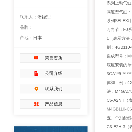
系列止动气缸
高速型气缸：
联系人：
潘经理
系列SELEX
品牌：
万向节：FJ系列
产地：
日本
1（表示方法：3
例：4GB110
集成型号：M4GA
荣誉资质
底座安装的单体阀
公司介绍
3GA1*9-*
体阀：例：4GB
联系我们
法：M4GA1*0
C6-A2NH（
产品信息
M4GB110-C
五、个别配线模块
C6-E2H-3