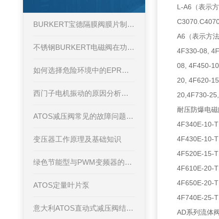
L-A6（表示方法
C3070.C40
BURKERT宝德隔膜阀膜片制造工艺要点
A6（表示方法：W1
不锈钢BURKERT电磁阀在功能上有着什么不一样的参数
4F330-08, 4F
08, 4F450-1
如何选择危险环境中的EPRO传感器
20, 4F620-15
西门子电机振动的原因分析和解决措施
20,4F730-25,
耐压防爆电磁阀：4
ATOS减压阀常见的故障问题及排除方法
4F340E-10-
变压器工作原理及基础知识
4F430E-10-
4F520E-15-
绿色节能型与PWM变频器的区别
4F610E-20-
4F650E-20-
ATOS定量叶片泵
4F740E-25-
意大利ATOS直动式减压阀结构原理
AD系列流体阀：A