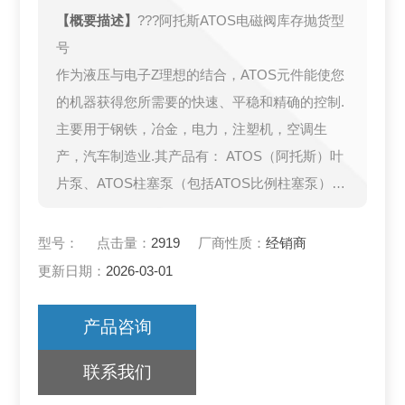
【概要描述】
???阿托斯ATOS电磁阀库存抛货型
号
作为液压与电子Z理想的结合，ATOS元件能使您
的机器获得您所需要的快速、平稳和精确的控制.
主要用于钢铁，冶金，电力，注塑机，空调生
产，汽车制造业.其产品有： ATOS（阿托斯）叶
片泵、ATOS柱塞泵（包括ATOS比例柱塞泵）、
ATOS液压缸、ATOS伺服液压缸、ATOS电磁
阀、ATOS常规阀、ATOS叠加阀、ATOS插装
型号：
点击量：
2919
厂商性质：
经销商
阀、ATOS比例阀、ATOS电子器
更新日期：
2026-03-01
产品咨询
联系我们