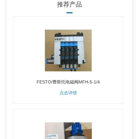
推荐产品
FESTO/费斯托电磁阀MFH-5-1/4
点击详情