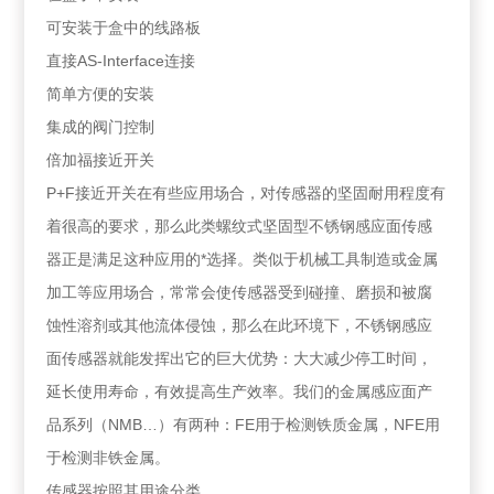
可安装于盒中的线路板
直接AS-Interface连接
简单方便的安装
集成的阀门控制
倍加福接近开关
P+F接近开关在有些应用场合，对传感器的坚固耐用程度有
着很高的要求，那么此类螺纹式坚固型不锈钢感应面传感
器正是满足这种应用的*选择。类似于机械工具制造或金属
加工等应用场合，常常会使传感器受到碰撞、磨损和被腐
蚀性溶剂或其他流体侵蚀，那么在此环境下，不锈钢感应
面传感器就能发挥出它的巨大优势：大大减少停工时间，
延长使用寿命，有效提高生产效率。我们的金属感应面产
品系列（NMB…）有两种：FE用于检测铁质金属，NFE用
于检测非铁金属。
传感器按照其用途分类