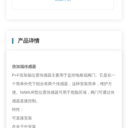
产品详情
倍加福传感器
P+F倍加福位置传感器主要用于监控电枢或阀门。它是在一
个简单外壳下组合有两个传感器，这样安装简单，维护方
便。NAMUR型位置传感器可用于危险区域，阀门可通过传
感器直接控制。
特性：
可直接安装
在盒子中安装