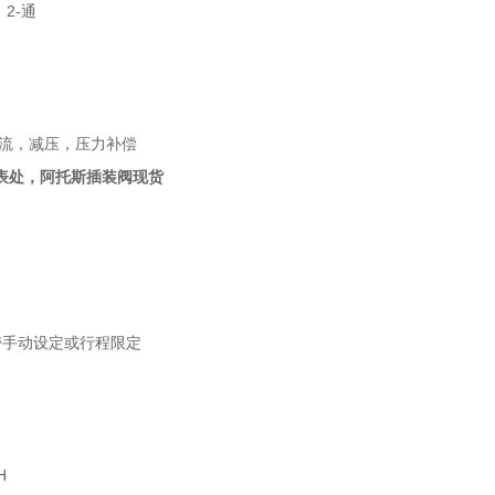
 2-通
溢流，减压，压力补偿
代表处，阿托斯插装阀现货
 带手动设定或行程限定
H