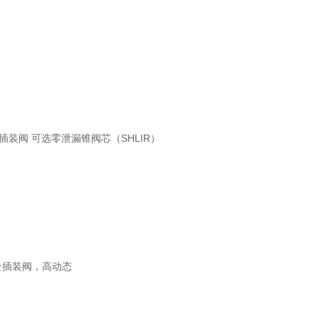
插装阀 可选零泄漏锥阀芯（SHLIR）
安全插装阀，高动态