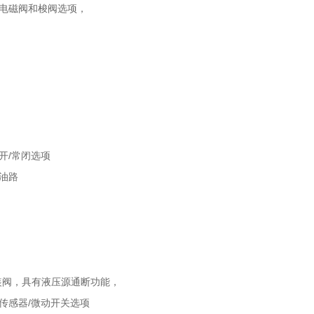
电磁阀和梭阀选项，
择
开/常闭选项
制油路
装阀，具有液压源通断功能，
带传感器/微动开关选项