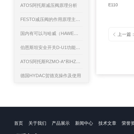
E110
ATOS阿托斯减压阀原理分析
FESTO减压阀的作用原理主要有哪些参数
国内有可以与哈威（HAWE）电磁阀互换性的超高压电磁阀厂
上一篇
伯恩斯坦安全开关D-U1功能和特点
ATOS阿托斯RZMO-A*和HZMO-A*型比例溢流阀
德国HYDAC贺德克操作及使用
首页
关于我们
产品展示
新闻中心
技术文章
荣誉