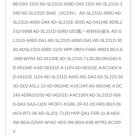
8B-DA3 110V AD-SL231D-508D-DA3 110V AD-SL231D-3
04D AD-SL231D-304D（DC24V） AD-SL231D-406D AD-
SL231D-406D-DA4 AD-SL231E-303D AD-04104E ADSL2
31D-506B AD-SL231D-508D-DD2配一存转6分接头 AD-S
L2310-A06D-DA1 AD-SL231D-406D-DA1 AD-SL231D-30
4D ADSL2310-508D 110V HPP-VB2V-F8A5 HRD3-BG3-6
-06B-WYR4 AD-04100E AD-SL231D-712D AD-08104D A
D-08104E-A AD-08101E-A 110V AD-08101E-A AC100V A
D-04101E 110V AD-SL231D-406D-M2-DA3 AD-SL223-30
3D-DD2 ASL1-10 AD-06104E-A DC24V AD-08104E-A DC
24V AD061010D AD-06101E-A AC100V AD-SL231D-506
D-DA3 DA3=110V HFDF1-KG8K-1R-K1-03 HR3-BG3-06
HG3-BT1-06 AD-SL231-712D HVP-QA1-F5R-11-B HD3-
3W-BGA-025AY-WYA2 HD3-3W-BGA-03B-WYR2 AC200
V