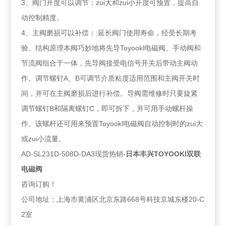
3、阀门开度可以调节：zui大和zui小开度可预置，提高自
动控制精度。
4、主阀磨损可以补偿：:延长阀门使用寿命，经受长期考
验。结构原理本阀巧妙地将先导Toyookl电磁阀、手动阀和
节流阀组合于一体，先导阀接受电信号开关后带动主阀动
作。调节螺钉A、B可调节介质粘度适用范围和主阀开关时
间，并可在主阀磨损后进行补偿。导阀需维修时只要旋紧
调节螺钉B和隔离螺钉C，即可拆下，并可用手动螺杆操
作。该螺杆还可用来预置Toyookl电磁阀自动控制时的zui大
或zui小流量。
AD-SL231D-508D-DA3现货热销-
日本丰兴TOYOOKI双联
电磁阀
咨询订购！
公司地址：上海市黄浦区北京东路668号科技京城东楼20-C
2室