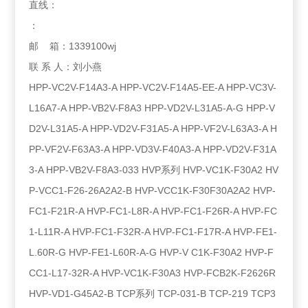
直线：
：
邮 箱：1339100wj
联 系 人：刘小燕
HPP-VC2V-F14A3-A HPP-VC2V-F14A5-EE-A HPP-VC3V-
L16A7-A HPP-VB2V-F8A3 HPP-VD2V-L31A5-A-G HPP-V
D2V-L31A5-A HPP-VD2V-F31A5-A HPP-VF2V-L63A3-A H
PP-VF2V-F63A3-A HPP-VD3V-F40A3-A HPP-VD2V-F31A
3-A HPP-VB2V-F8A3-033 HVP系列 HVP-VC1K-F30A2 HV
P-VCC1-F26-26A2A2-B HVP-VCC1K-F30F30A2A2 HVP-
FC1-F21R-A HVP-FC1-L8R-A HVP-FC1-F26R-A HVP-FC
1-L11R-A HVP-FC1-F32R-A HVP-FC1-F17R-A HVP-FE1-
L.60R-G HVP-FE1-L60R-A-G HVP-V C1K-F30A2 HVP-F
CC1-L17-32R-A HVP-VC1K-F30A3 HVP-FCB2K-F2626R
HVP-VD1-G45A2-B TCP系列 TCP-031-B TCP-219 TCP3