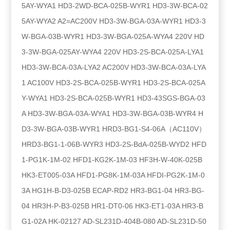
5AY-WYA1 HD3-2WD-BCA-025B-WYR1 HD3-3W-BCA-02
5AY-WYA2 A2=AC200V HD3-3W-BGA-03A-WYR1 HD3-3
W-BGA-03B-WYR1 HD3-3W-BGA-025A-WYA4 220V HD
3-3W-BGA-025AY-WYA4 220V HD3-2S-BCA-025A-LYA1
HD3-3W-BCA-03A-LYA2 AC200V HD3-3W-BCA-03A-LYA
1 AC100V HD3-2S-BCA-025B-WYR1 HD3-2S-BCA-025A
Y-WYA1 HD3-2S-BCA-025B-WYR1 HD3-43SGS-BGA-03
A HD3-3W-BGA-03A-WYA1 HD3-3W-BGA-03B-WYR4 H
D3-3W-BGA-03B-WYR1 HRD3-BG1-S4-06A（AC110V）
HRD3-BG1-1-06B-WYR3 HD3-2S-BdA-025B-WYD2 HFD
1-PG1K-1M-02 HFD1-KG2K-1M-03 HF3H-W-40K-025B
HK3-ET005-03A HFD1-PG8K-1M-03A HFDI-PG2K-1M-0
3A HG1H-B-D3-025B ECAP-RD2 HR3-BG1-04 HR3-BG-
04 HR3H-P-B3-025B HR1-DT0-06 HK3-ET1-03A HR3-B
G1-02A HK-02127 AD-SL231D-404B-080 AD-SL231D-50