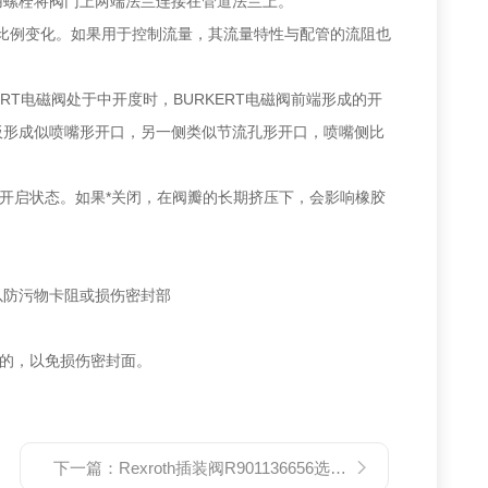
用螺栓将阀门上两端法兰连接在管道法兰上。
线性比例变化。如果用于控制流量，其流量特性与配管的流阻也
RT电磁阀处于中开度时，BURKERT电磁阀前端形成的开
板形成似喷嘴形开口，另一侧类似节流孔形开口，喷嘴侧比
微开启状态。如果*关闭，在阀瓣的长期挤压下，会影响橡胶
以防污物卡阻或损伤密封部
料的，以免损伤密封面。
下一篇：
Rexroth插装阀R901136656选型资料