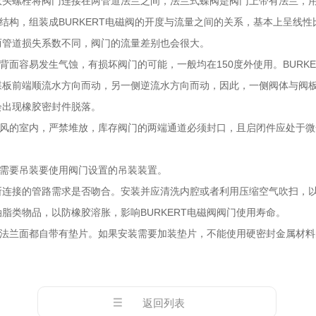
双头螺栓将阀门连接在两管道法兰之间，法兰式蝶阀是阀门上带有法兰，
行结构，组装成BURKERT电磁阀的开度与流量之间的关系，基本上呈
而管道损失系数不同，阀门的流量差别也会很大。
背面容易发生气蚀，有损坏阀门的可能，一般均在150度外使用。BURKE
蝶板前端顺流水方向而动，另一侧逆流水方向而动，因此，一侧阀体与阀
会出现橡胶密封件脱落。
燥通风的室内，严禁堆放，库存阀门的两端通道必须封口，且启闭件应处于
果需要吊装要使用阀门设置的吊装装置。
所连接的管路需求是否吻合。安装并应清洗内腔或者利用压缩空气吹扫，
脂类物品，以防橡胶溶胀，影响BURKERT电磁阀阀门使用寿命。
磁阀法兰面都自带有垫片。如果安装需要加装垫片，不能使用硬密封金属材
返回列表