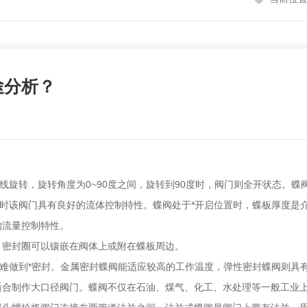
途分析？
轴线旋转，旋转角度为0~90度之间，旋转到90度时，阀门则全开状态。
，同时该阀门具有良好的流体控制特性。蝶阀处于*开启位置时，蝶板厚度是
的流量控制特性。
，密封圈可以镶嵌在阀体上或附在蝶板周边。
但很难做到*密封。金属密封蝶阀能适应较高的工作温度，弹性密封蝶阀则
适合制作大口径阀门。蝶阀不仅在石油、煤气、化工、水处理等一般工业