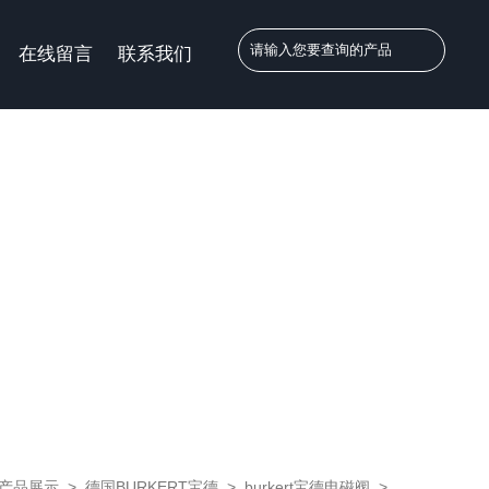
在线留言
联系我们
产品展示
>
德国BURKERT宝德
>
burkert宝德电磁阀
> 德国宝德burkert,BURKET电磁阀