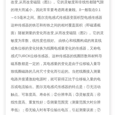
改变,从而改变磁阻（图1）。它的灵敏度和非线性都随气隙
的增大而减小，因此常常要考虑两者兼顾。δ一般取在0.1
～0.5毫米之间。图尔克电感式传感器变面积型电感传感器
这种传感器的铁芯和衔铁之间的相对覆盖面积（即磁通截
面）随被测量的变化而改变,从而改变磁阻（图2）。它的灵
敏度为常数，线性度也很好。 由铁心和线圈构成的将直线
或角位移的变化转换为线圈电感量变化的传感器，又称电
感式TURCK位移传感器。这种传感器的线圈匝数和材料导
磁系数都是一定的，其电感量的变化是由于位移输入量导
致线圈磁路的几何尺寸变化而引起的。当把线圈接入测量
电路并接通激励电源时，就可获得正比于位移输入量的电
压或电流输出。图尔克电感式传感器的特点是：①无活动
触点、可靠度高、寿命长；②分辨率高；③灵敏度高；④
线性度高、重复性好；⑤测量范围宽（测量范围大时分辨
率低）；⑥无输入时有零位输出电压，引起测量误差；⑦