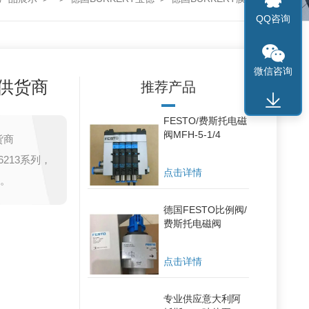
QQ咨询
微信咨询
r供货商
推荐产品
FESTO/费斯托电磁
阀MFH-5-1/4
货商
6213系列，
点击详情
等。
德国FESTO比例阀/
费斯托电磁阀
点击详情
专业供应意大利阿