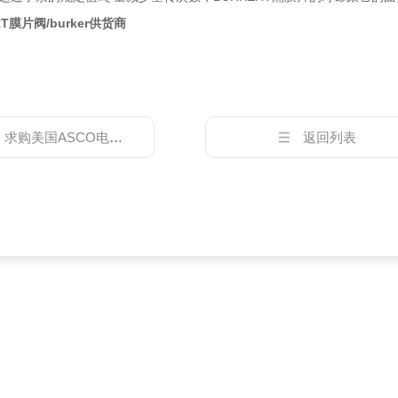
T膜片阀/burker供货商
：
求购美国ASCO电磁阀、ASCO脉冲阀阿斯卡
返回列表