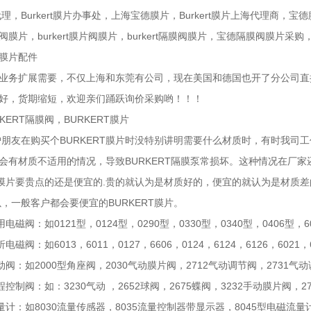
膜片代理，Burkert膜片办事处，上海宝德膜片，Burkert膜片上海代理商，
膜片，burkert膜片阀膜片，burkert隔膜阀膜片，宝德隔膜阀膜片采
膜片配件
业务扩展需要，不仅上海和东莞有公司，现在美国和德国也开了分公司直
好，货期缩短，欢迎亲们踊跃询价采购哟！！！
KERT隔膜阀，BURKERT膜片
朋友在购买个BURKERT膜片时没特别讲明需要什么材质时，有时我司
会有材质不适用的情况，导致BURKERT隔膜泵常损坏。这种情况在厂
RT膜片要贵点的还是便宜的.贵的就认为是材质好的，便宜的就认为是材质差
以，一般客户都会要便宜的BURKERT膜片。
用电磁阀：如0121型，0124型，0290型，0330型，0340型，0406型，60
析电磁阀：如6013，6011，0127，6606，0124，6124，6126，6021，
气动阀：如2000型角座阀，2030气动膜片阀，2712气动调节阀，2731气
过程控制阀：如：3230气动 ，2652球阀，2675蝶阀，3232手动膜片阀，2
流量计：如8030流量传感器，8035流量控制器带显示器，8045型电磁流量