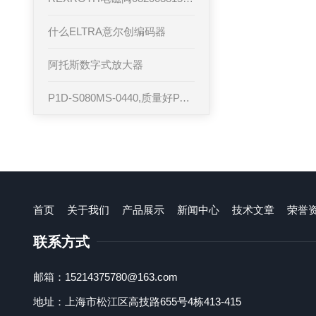
什么ELTRA意尔创编码器
阿托斯数字式放大器
P1D-S080MS-0440,质量好PARKER功率放大器
首页
关于我们
产品展示
新闻中心
技术文章
荣誉
联系方式
邮箱：15214375780@163.com
地址：上海市松江区高技路655号4栋413-415