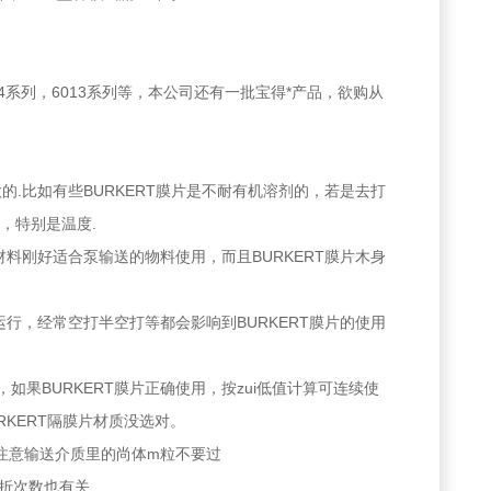
6014系列，6013系列等，本公司还有一批宝得*产品，欲购从
做的.比如有些BURKERT膜片是不耐有机溶剂的，若是去打
，特别是温度.
的材料刚好适合泵输送的物料使用，而且BURKERT膜片木身
运行，经常空打半空打等都会影响到BURKERT膜片的使用
，如果BURKERT膜片正确使用，按zui低值计算可连续使
URKERT隔膜片材质没选对。
要注意输送介质里的尚体m粒不要过
折次数也有关.