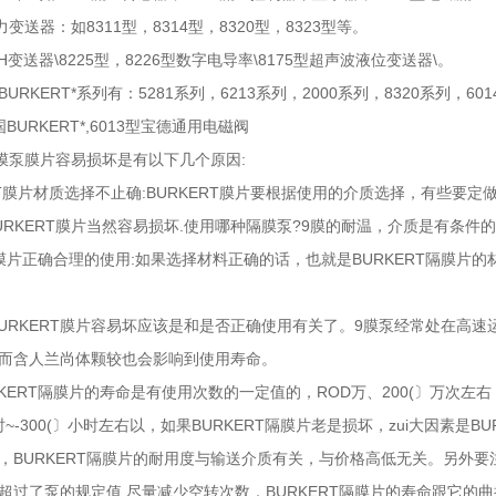
力变送器：如8311型，8314型，8320型，8323型等。
PH变送器\8225型，8226型数字电导率\8175型超声波液位变送器\。
URKERT*系列有：5281系列，6213系列，2000系列，8320系列，
BURKERT*,6013型宝德通用电磁阀
T隔膜泵膜片容易损坏是有以下几个原因:
ERT膜片材质选择不止确:BURKERT膜片要根据使用的介质选择，有些要定
URKERT膜片当然容易损坏.使用哪种隔膜泵?9膜的耐温，介质是有条件的
ERT膜片正确合理的使用:如果选择材料正确的话，也就是BURKERT隔膜片
BURKERT膜片容易坏应该是和是否正确使用有关了。9膜泵经常处在高速
而含人兰尚体颗较也会影响到使用寿命。
RKERT隔膜片的寿命是有使用次数的一定值的，ROD万、200(〕万次左右
小时~-300(〕小时左右以，如果BURKERT隔膜片老是损坏，zui大因素是B
，BURKERT隔膜片的耐用度与输送介质有关，与价格高低无关。另外
超过了泵的规定值.尽量减少空转次数，BURKERT隔膜片的寿命跟它的曲