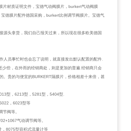
宝德膜片材质证明文件，宝德气动阀膜片，burkert气动阀膜
购，宝德膜片配件德国采购，burkert比例调节阀膜片。宝德气
接源头拿货，我们自己报关过来，所以现在很多欧美德国
工作人员事忙时也会忘了说明，就直接发出默认配置的配件.
家还少些，在外而的经销商处，则是更加的普遍.经销商只会
的。贵的与便宜的BURKERT隔膜片，价格相差十来倍，甚
13型，6213型，5281型，5404型.
6022，6023型等
动调节阀等。
702+1067气动调节阀等。
计，8075型容积式流量计等