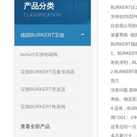
产品分类
BURKERT压
CLASSIFICATION
另有8205型
目前我公司的B
德国BURKERT宝德
速廖秀燕 德国
BURKER
1、BURK
burkert宝德电磁阀
有机溶剂，B
宝德BURKERT流量传感器
2,BURK
质兰
宝德BURKERT变送器
没有问题.那
寿命。物流里
宝德BURKERT角座阀
4.还有，BU
用I O01〕
查看全部产品
这里总结一点
多不要过大，