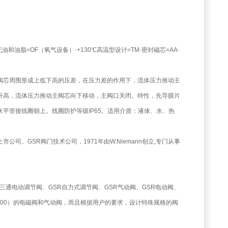
·无油和油脂=OF（氧气设备）·+130℃高温型设计=TM·密封磁芯=AA·
阀芯周围形成上低下高的压差，在压力差的作用下，流体压力推动主
升高，流体压力推动主阀芯向下移动，主阀口关闭。特性，先导膜片
平管接线圈朝上。线圈防护等级IP65。适用介质：液体、水、热
市公司。GSR阀门技术公司，1971年由W.Niemann创立,专门从事
SR三通电动调节阀、GSR自力式调节阀、GSR气动阀、GSR电动阀、
DN400）的电磁阀和气动阀，而且根据用户的要求，设计特殊规格的阀