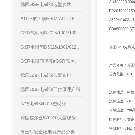
AU503938,0000
德国GSR电磁阀选型参数
D220404027505
ATOS放大器E-BM-AC-01F
A5324/1002/1
G00800002,A7
GSR气动阀D4025/1001/182
GSR电磁阀D5026/1002/012产品功能
德国GSR先导
GSR电磁阀保养#GSR气控阀使用
产品名称：德国G
压力范围：0-16b
德国GSR电磁阀选型资料
德国GSR电磁阀工作原理介绍
流体性质：中性
流体温度：-10~
宝德电磁阀6013型特征
环境温度：zui高
德国皮尔兹570000大量现货，PILZ继电器如何接线
阀体材料：黄铜
密封材料：NBR
亨士乐安全继电器产品分类