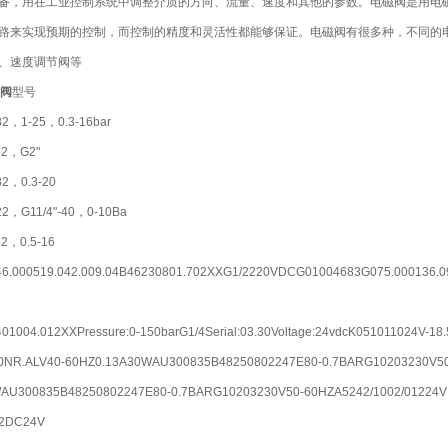
备，用在工业控制系统中调整介质的方向、流量、速度和其他的参数。电磁阀是用电
路来实现预期的控制，而控制的精度和灵活性都能够保证。电磁阀有很多种，不同的电
、速度调节阀等
磁阀
型号
82，1-25，0.3-16bar
032，G2"
82，0.3-20
322，G11/4"-40，0-10Ba
32，0.5-16
6.000519.042.009.04B46230801.702XXG1/2220VDCG01004683G075.000136.0
1004.012XXPressure:0-150barG1/4Serial:03.30Voltage:24vdcK051011024V-
490NR.ALV40-60HZ0.13A30WAU300835B48250802247E80-0.7BARG10203230V5
AU300835B48250802247E80-0.7BARG10203230V50-60HZA5242/1002/01224V
12DC24V