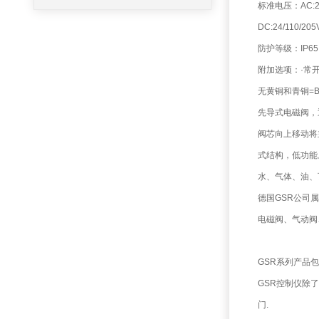
标准电压：AC:24/
DC:24/110/205
防护等级：IP65,
附加选项：·常开结
无黄铜和青铜=B
先导式电磁阀，
阀芯向上移动将
式结构，低功能
水、气体、油、
德国GSR公司属
电磁阀、气动阀
GSR系列产品包
GSR控制仪除
门.