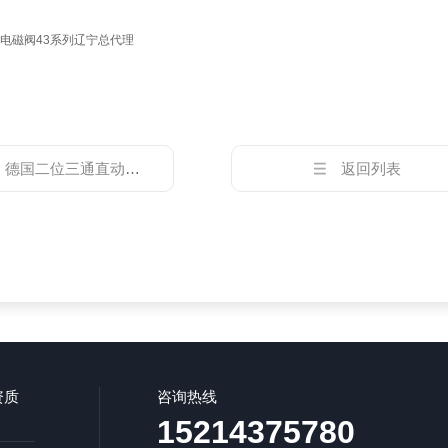
式电磁阀43系列辽宁总代理
：
德国二位三通直动式电磁阀GSR72系列
返回列表
资质
咨询热线
15214375780