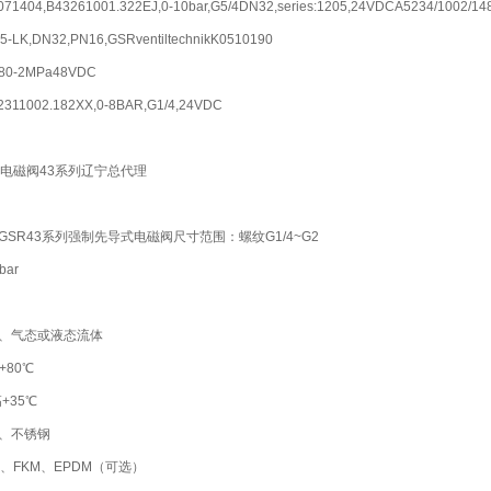
71404,B43261001.322EJ,0-10bar,G5/4DN32,series:1205,24VDCA5234/1002/148
-LK,DN32,PN16,GSRventiltechnikK0510190
480-2MPa48VDC
2311002.182XX,0-8BAR,G1/4,24VDC
式电磁阀43系列辽宁总代理
SR43系列强制先导式电磁阀尺寸范围：螺纹G1/4~G2
ar
、气态或液态流体
+80℃
+35℃
、不锈钢
、FKM、EPDM（可选）