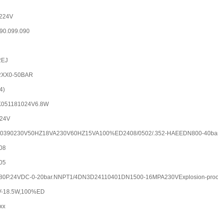
1224V
90.099.090
2EJ
2XX0-50BAR
4)
K051181024V6.8W
24V
0510390230V50HZ18VA230V60HZ15VA100%ED2408/0502/.352-HAEEDN800-40ba
08
05
480P.24VDC-0-20bar.NNPT1/4DN3D24110401DN1500-16MPA230VExplosion-proo
V-18.5W,100%ED
xx