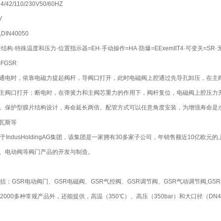
42/110/230V50/60HZ
V
DIN40050
构·特殊温度和压力·位置指示器=EH·手动操作=HA·防爆=EExemIIT4·可变关=SR
FGSR
通电时，依靠电磁力提起阀杆，导阀口打开，此时电磁阀上腔通过先导孔卸压，在主
主阀口打开；断电时，在弹簧力和主阀芯重力的作用下，阀杆复位，电磁阀上腔压力
。保护型膜片结构设计，寿命延长两倍。配管方式可以任意角度安装，为增强寿命是水
瓦斯等
于IndusHoldingAG集团，该集团是一家拥有30多家子公司，年销售额近10亿欧元的上
、电动阀等阀门产品的开发与制造。
括：GSR电动阀门、GSR电磁阀、GSR气控阀、GSR调节阀、GSR气动调节阀,G
了2000多种常规产品外，还能提供，高温（350℃）、高压（350bar）和大口径（