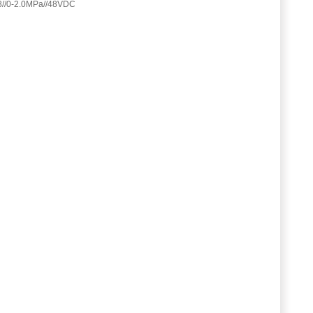
//0-2.0MPa//48VDC