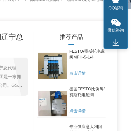
QQ咨询
微信咨询
列辽宁总
推荐产品
FESTO/费斯托电磁
阀MFH-5-1/4
辽宁总代理
点击详情
该集团是一家拥
公司。GSR
德国FESTO比例阀/
门从事电磁
费斯托电磁阀
。
点击详情
专业供应意大利阿