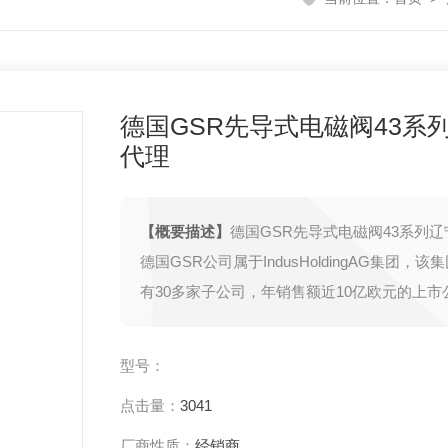
德国GSR先导式电磁阀43系
代理
【概要描述】
德国GSR先导式电磁阀43系列
德国GSR公司属于IndusHoldingAG集团，
有30多家子公司，年销售额近10亿欧元的上市
阀门技术公司，1971年由W.Niemann创立,专
阀、气动阀、电动阀等阀门产品的开发与制造
型号：
点击量：
3041
厂商性质：
经销商