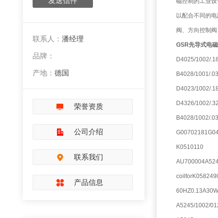
发送信件
磁控制的工业设
以配合不同的电
阀、方向控制阀
联系人：
潘经理
GSR先导式电
品牌：
D4025/1002/.1
产地：
德国
B4028/1001/.
D4023/1002/.1
D4326/1002/.
荣誉资质
B4028/1002/.0
公司介绍
G00702181G04
K0510110
联系我们
AU700004A5240
coilforK0582
产品信息
60HZ0.13A30W
A5245/1002/0