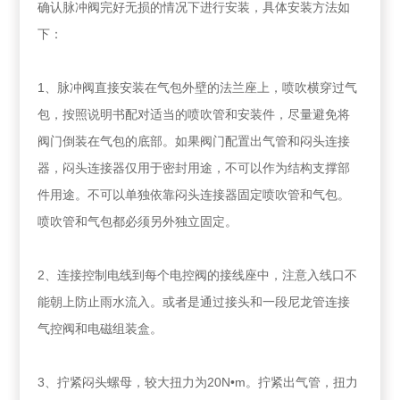
确认脉冲阀完好无损的情况下进行安装，具体安装方法如
下：
1、脉冲阀直接安装在气包外壁的法兰座上，喷吹横穿过气
包，按照说明书配对适当的喷吹管和安装件，尽量避免将
阀门倒装在气包的底部。如果阀门配置出气管和闷头连接
器，闷头连接器仅用于密封用途，不可以作为结构支撑部
件用途。不可以单独依靠闷头连接器固定喷吹管和气包。
喷吹管和气包都必须另外独立固定。
2、连接控制电线到每个电控阀的接线座中，注意入线口不
能朝上防止雨水流入。或者是通过接头和一段尼龙管连接
气控阀和电磁组装盒。
3、拧紧闷头螺母，较大扭力为20N•m。拧紧出气管，扭力