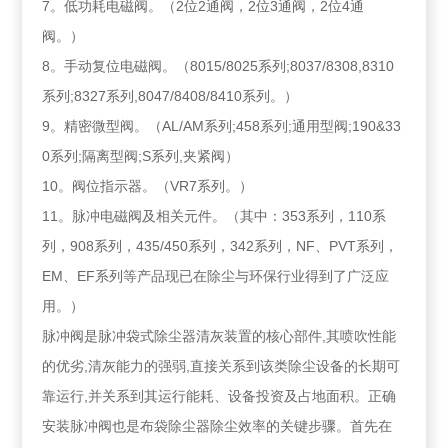
7。低功耗电磁阀。（2位2通阀，2位3通阀，2位4通
阀。）
8。手动复位电磁阀。（8015/8025系列;8037/8308,8310
系列;8327系列,8047/8408/8410系列。）
9。精密微型阀。（AL/AM系列;458系列;通用型阀;190&33
0系列;隔离型阀;S系列,夹紧阀）
10。阀位指示器。（VR7系列。）
11。脉冲电磁阀及相关元件。（其中：353系列，110系
列，908系列，435/450系列，342系列，NF、PVT系列，
EM、EF系列等产品现已在除尘与环保行业得到了广泛应
用。）
脉冲阀是脉冲袋式除尘器清灰装置的核心部件,其喷吹性能
的优劣,清灰能力的强弱,直接关系到该类除尘设备的长期可
靠运行,并关系到其运行能耗、设备投资及占地面积。正确
安装脉冲阀也是布袋除尘器除尘效率的关键步骤。首先在