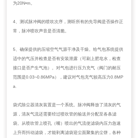
为20N•m。
4、测试脉冲阀的喷吹次序，测听所有的先导阀是否操作正
常，脉冲喷吹声音是否清脆。
5、确保提供的压缩空气气源干净及干燥。给气包系统提供
适中的气压并检查是否有安装泄露（可刷上肥皂水，检查
接口是否产生气泡）。对气包进行压力充气（阀门的耐压
范围是0.03~0.86MPa），建议对气包充气较高压力0.8MP
a.
袋式除尘器清灰装置是一个系统。脉冲阀释放了清灰的气
源，清灰气流还需要经过喷吹管的输送并分配至各条滤
袋。从喷吹管上喷孔（嘴）喷出的气流使滤袋内压力急速
上升而抖动滤袋，才能剥离滤袋迎尘面聚集的尘饼，各种