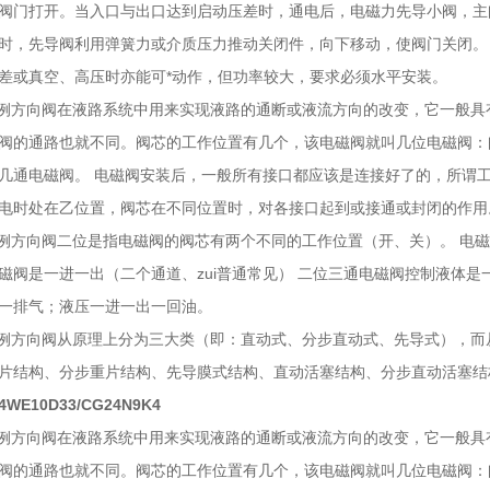
阀门打开。当入口与出口达到启动压差时，通电后，电磁力先导小阀，主
时，先导阀利用弹簧力或介质压力推动关闭件，向下移动，使阀门关闭。
差或真空、高压时亦能可*动作，但功率较大，要求必须水平安装。
H比例方向阀在液路系统中用来实现液路的通断或液流方向的改变，它一般
阀的通路也就不同。阀芯的工作位置有几个，该电磁阀就叫几位电磁阀：
几通电磁阀。 电磁阀安装后，一般所有接口都应该是连接好了的，所谓
电时处在乙位置，阀芯在不同位置时，对各接口起到或接通或封闭的作用
H比例方向阀二位是指电磁阀的阀芯有两个不同的工作位置（开、关）。 电
磁阀是一进一出（二个通道、zui普通常见） 二位三通电磁阀控制液体
一排气；液压一进一出一回油。
H比例方向阀从原理上分为三大类（即：直动式、分步直动式、先导式），
片结构、分步重片结构、先导膜式结构、直动活塞结构、分步直动活塞结
E10D33/CG24N9K4
H比例方向阀在液路系统中用来实现液路的通断或液流方向的改变，它一般
阀的通路也就不同。阀芯的工作位置有几个，该电磁阀就叫几位电磁阀：