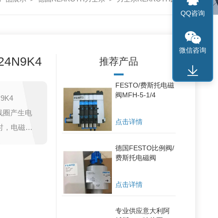
QQ咨询
微信咨询
4N9K4
推荐产品
FESTO/费斯托电磁
阀MFH-5-1/4
9K4
线圈产生电
点击详情
时，电磁力
德国FESTO比例阀/
负压、零压
费斯托电磁阀
点击详情
专业供应意大利阿