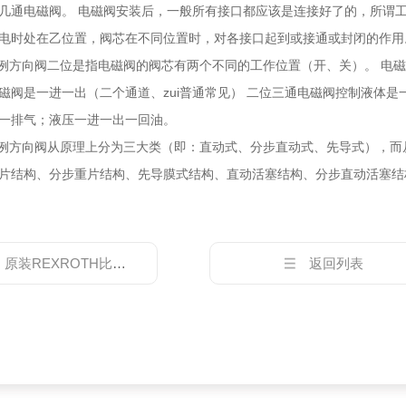
几通电磁阀。 电磁阀安装后，一般所有接口都应该是连接好了的，所谓
电时处在乙位置，阀芯在不同位置时，对各接口起到或接通或封闭的作用
H比例方向阀二位是指电磁阀的阀芯有两个不同的工作位置（开、关）。 电
磁阀是一进一出（二个通道、zui普通常见） 二位三通电磁阀控制液体
一排气；液压一进一出一回油。
H比例方向阀从原理上分为三大类（即：直动式、分步直动式、先导式），
片结构、分步重片结构、先导膜式结构、直动活塞结构、分步直动活塞结
：
原装REXROTH比例方向阀
返回列表