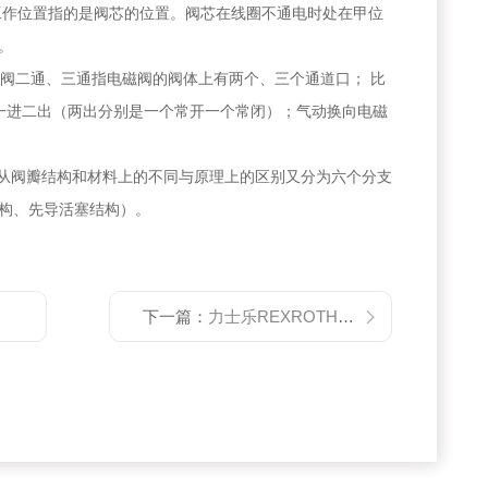
工作位置指的是阀芯的位置。阀芯在线圈不通电时处在甲位
。
磁阀二通、三通指电磁阀的阀体上有两个、三个通道口； 比
是一进二出（两出分别是一个常开一个常闭）；气动换向电磁
而从阀瓣结构和材料上的不同与原理上的区别又分为六个分支
构、先导活塞结构）。
下一篇：
力士乐REXROTH比例方向阀