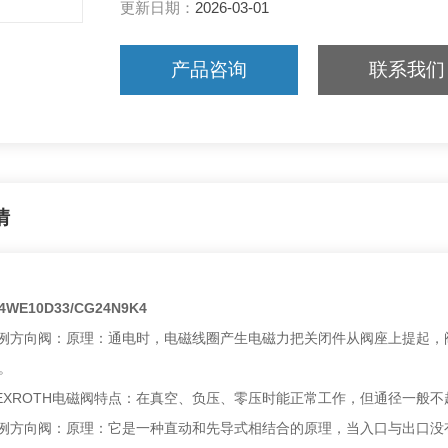
更新日期：
2026-03-01
产品咨询
联系我们
情
E10D33/CG24N9K4
H比例方向阀：原理：通电时，电磁线圈产生电磁力把关闭件从阀座上提起
。
EXROTH电磁阀特点：在真空、负压、零压时能正常工作，但通径一般不超
H比例方向阀：原理：它是一种直动和先导式相结合的原理，当入口与出口