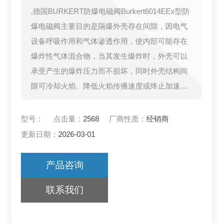
,德国BURKERT防爆电磁阀Burkert6014EEx型防
爆电磁阀主要目的是隔爆外壳存在间隙，因电气
设备呼吸作用和气体渗透作用，使内部可能存在
爆炸性气体混合物，当其发生爆炸时，外壳可以
承受产生的爆炸压力而不损坏，同时外壳结构间
隙可冷却火焰、降低火焰传播速度或终止加速
链，使火焰或危险的火焰生成物不能穿越隔爆间
隙点燃外部爆炸性环境，从而达到隔爆。
型号：
点击量：
2568
厂商性质：
经销商
更新日期：
2026-03-01
产品咨询
联系我们