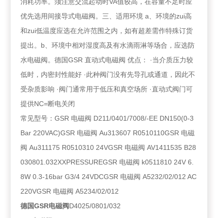
消耗功率。须注意交流起动时VA值较高，在容量不足时应
优先选用间接导式电磁阀。三、适用环境 a、环境的zui高
和zui低温度应选在允许范围之内，如有超差需作特殊订货
提出。b、环境中相对湿度高及有水滴雨淋等场合，应选防
水电磁阀。德国GSR 直动式电磁阀 优点： ·当介质压力较
低时，内密封性能好 ·此种阀门没有先导孔或通道，因此不
受杂质影响 ·阀门通常用于低压和真空场所 ·直动式阀门可
提供NC=断电关闭
常见型号：GSR 电磁阀 D211/0401/7008/-EE DN150(0-3
Bar 220VAC)GSR 电磁阀 Au313607 R0510110GSR 电磁
阀 Au311175 R0510310 24VGSR 电磁阀 AV1411535 B28
030801.032XXPRESSUREGSR 电磁阀 k0511810 24V 6.
8W 0.3-16bar G3/4 24VDCGSR 电磁阀 A5232/02/012 AC
220VGSR 电磁阀 A5234/02/012
德国GSR电磁阀
D4025/0801/032