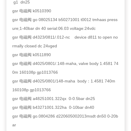
g1 dn25
gsr 电磁阀 k0510390
gsr 电磁阀 go 08025134 b50271001 t0012 tmhaas press
ure;1-40bar dn 40 serial:06.03 voltage:24vdc
gsr 电磁阀 d4323/0811/.012-nc device d811 to open no
rmally closed dc 24vged
gsr 电磁阀 k0511890
gsr 电磁阀 d4025/0801/.148-maha, valve body 1.4581 74
0m 160108p gp1013766
gsr 电磁阀 d4025/0801/148-maha body：1.4581 740m
160108p gp1013766
gsr 电磁阀 a48251001.322qx 0-0.5bar dn25
gsr 电磁阀 b43271001.322ha 0-10bar dn40
gsr 电磁阀 go.0804286 d220605002013msdt dn50 0-20b
ar