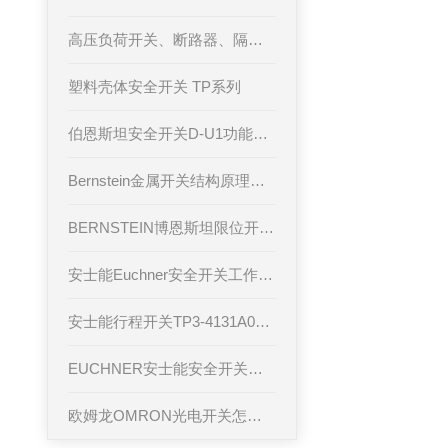
高压负荷开关、断路器、隔离开关，它们的作用与区别你了解吗？
塑料壳体安全开关 TP系列
伯恩斯坦安全开关D-U1功能和特点
Bernstein金属开关结构原理介绍
BERNSTEIN博恩斯坦限位开关介绍
安士能Euchner安全开关工作原理
安士能行程开关TP3-4131A024M的故障分析
EUCHNER安士能安全开关的特点
欧姆龙OMRON光电开关怎么分类及有哪些特点