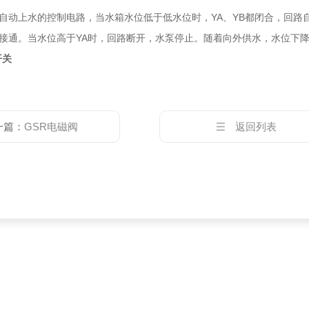
自动上水的控制电路，当水箱水位低于低水位时，YA、YB都闭合，回路
接通。当水位高于YA时，回路断开，水泵停止。随着向外供水，水位下
开关
一篇：
GSR电磁阀
返回列表