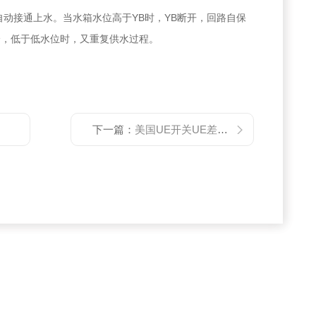
自动接通上水。当水箱水位高于YB时，YB断开，回路自保
降，低于低水位时，又重复供水过程。
下一篇：
美国UE开关UE差压开关优势供应