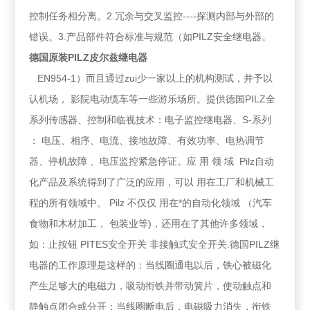
控制任务相分离。2.冗余与交叉监控----探测内部与外部的
错误。3.产品部件符合标准与规范（如PILZ安全继电器。
德国原装PILZ皮尔兹继电器
EN954-1）而且通过zui少一家以上的机构测试，并予以
认机场， 影院电动缆车等一些游乐场所。提供德国PILZ全
系列传感器、控制和临视技术：电子监控继电器、S-系列
： 电压、相序、电流、接地故障、有效功率、电热调节
器、停机故障 、电压监控紧急停证。应 用 领 域 Pilz自动
化产品及系统得到了广泛的应用，可以 用在工厂和机械工
程的所有领域中。 Pilz 不仅仅 用在*的自动化领域 （汽车
食物和木材加工， 包装业等)，还用在了其他许多领域，
如：止按钮 PITES安全开关 非接触式安全开关.德国PILZ继
电器的工作原理是这样的：当线圈通电以后，铁心被磁化
产生足够大的电磁力，吸动衔铁并带动簧片，使动触点和
静触点闭合或分开；当线圈断电后，电磁吸力消失，衔铁