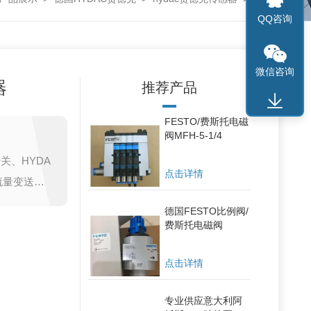
QQ咨询
微信咨询
器
推荐产品
FESTO/费斯托电磁
阀MFH-5-1/4
关、HYDA
点击详情
流量变送
德国FESTO比例阀/
业生产用于流体
费斯托电磁阀
件和装置，
点击详情
子产品
专业供应意大利阿