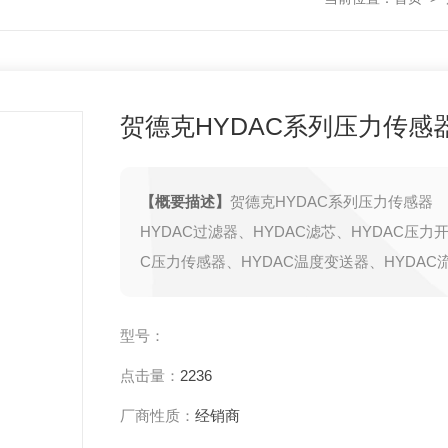
贺德克HYDAC系列压力传感
【概要描述】
贺德克HYDAC系列压力传感器
HYDAC过滤器、HYDAC滤芯、HYDAC压力开
C压力传感器、HYDAC温度变送器、HYDAC
器、HYDAC诊断工具包
德国贺德克HYDAC Technology GmbH 专
型号：
过滤技术、液压控制技术、电子测量技术的元
点击量：
2236
是世界较有名的过滤器、蓄能器、液压阀、电
厂商性质：
经销商