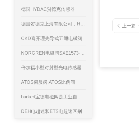
德国HYDAC贺德克传感器
德国贺德克上海有限公司，HYDAC贺德克传感器产品分类
上一篇
CKD喜开理先导式五通电磁阀
NORGREN电磁阀SXE1573-Z50-00K常见故障分析
倍加福小型对射型光电传感器
ATOS伺服阀,ATOS比例阀
burkert宝德电磁阀是工业自动化的核心组件
DEH电超速和ETS电超速区别