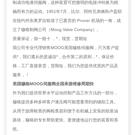
制成功电液伺服阀，这种装置可把微弱的电脉冲转换为精
确而有力的运动。1951年7月，比尔、阿特兄弟俩和卢盖耶
在纽约州东奥罗拉租借了已废弃的 Proner 机场的一角，成
立了穆格制阀公司（Moog Valve Company）。
质量保证，假一赔十 ，*，现货，货期短
我公司专业代理销售MOOG美国穆格伺服阀，只为客户提
供*，我们遵从的是诚信*，合作第二的原则，*，保证价
格，工厂直接拿货，货期短，我们为您提供优质的产品及
服务，！
美国穆格MOOG伺服阀全国承接维修周期快
作为我们提供世界水平运动控制产品工作方法的一部分，
穆格提供多种多样客户液压阀可能需要用到的辅助工具。
从用于故障检查的阀检查器到便于在机械上安装的组装油
路块，穆格的专长帮助更快、更便捷地运行您的装置和系
统。