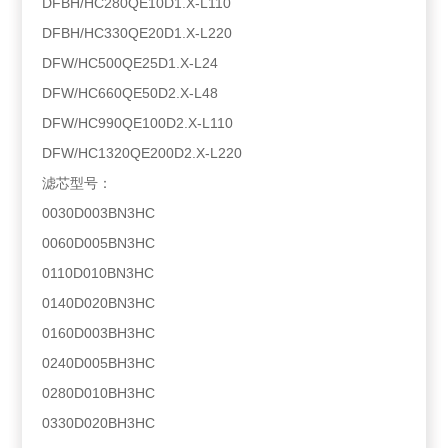
DFBH/HC280QE10D1.X-L110
DFBH/HC330QE20D1.X-L220
DFW/HC500QE25D1.X-L24
DFW/HC660QE50D2.X-L48
DFW/HC990QE100D2.X-L110
DFW/HC1320QE200D2.X-L220
滤芯型号：
0030D003BN3HC
0060D005BN3HC
0110D010BN3HC
0140D020BN3HC
0160D003BH3HC
0240D005BH3HC
0280D010BH3HC
0330D020BH3HC