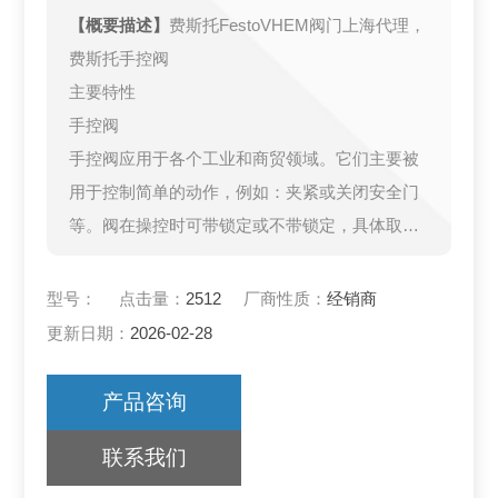
【概要描述】
费斯托FestoVHEM阀门上海代理，
费斯托手控阀
主要特性
手控阀
手控阀应用于各个工业和商贸领域。它们主要被
用于控制简单的动作，例如：夹紧或关闭安全门
等。阀在操控时可带锁定或不带锁定，具体取决
于所需的驱动方式（例如：按动、旋转/摆动或翘
动等）。
型号：
点击量：
2512
厂商性质：
经销商
在一些情况下阀可以直接驱动或采用气先导控
更新日期：
2026-02-28
制。
产品咨询
联系我们