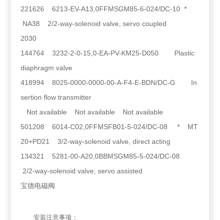
221626 6213-EV-A13,0FFMSGM85-6-024/DC-10 *
NA38 2/2-way-solenoid valve, servo coupled
2030
144764 3232-2-0-15,0-EA-PV-KM25-D050 Plastic
diaphragm valve
418994 8025-0000-0000-00-A-F4-E-BDN/DC-G In
sertion flow transmitter
Not available Not available Not available
501208 6014-C02,0FFMSFB01-5-024/DC-08 * MT
20+PD21 3/2-way-solenoid valve, direct acting
134321 5281-00-A20,0BBMSGM85-5-024/DC-08
2/2-way-solenoid valve; servo assisted
宝德电磁阀
安装注意事项：