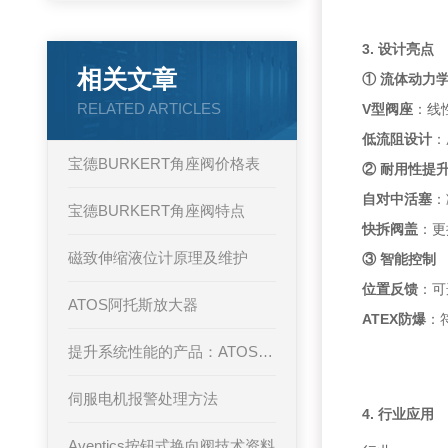
3. 设计亮点
相关文章
① 流体动力
RELATED ARTICLES
V型阀座
：线
低流阻设计
：
宝德BURKERT角座阀价格表
② 耐用性提
自对中活塞
：
宝德BURKERT角座阀特点
快拆阀盖
：更
磁致伸缩液位计原理及维护
③ 智能控制
位置反馈
：可
ATOS阿托斯放大器
ATEX防爆
：符
提升系统性能的产品：ATOS插装阀的优势与应用
伺服电机报警处理方法
4. 行业应用
Aventics按钮式换向阀技术资料