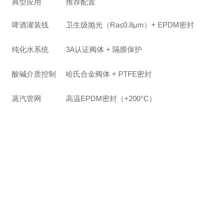
典型应用
推荐配置
啤酒灌装线
卫生级抛光（Ra≤0.8μm）+ EPDM密封
纯化水系统
3A认证阀体 + 隔膜保护
酸碱介质控制
哈氏合金阀体 + PTFE密封
蒸汽管网
高温EPDM密封（+200°C）
护