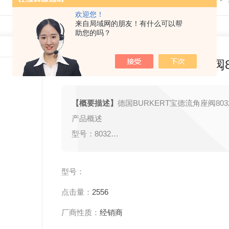
欢迎您！
来自局域网的朋友！有什么可以帮
助您的吗？
德国BURKERT宝德流角座阀8
【概要描述】
德国BURKERT宝德流角座阀803
产品概述
型号：8032
品牌：Bürkert（德国宝德，*流体控制）
型号：
点击量：
2556
类型：气动角座阀（Pneumatic Angle Seat Val
厂商性质：
经销商
核心特点：