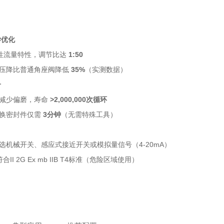
学优化
性流量特性，调节比达
1:50
压降比普通角座阀降低
35%
（实测数据）
升
减少偏磨，寿命
>2,000,000次循环
换密封件仅需
3分钟
（无需特殊工具）
选机械开关、感应式接近开关或模拟量信号（4-20mA）
合II 2G Ex mb IIB T4标准（危险区域使用）