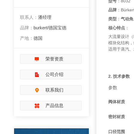
型号
：8032
品牌
：Bürk
联系人：
潘经理
类型
：
气动角
品牌：
burkert/德国宝德
核心特点
：
大流量设计（
产地：
德国
模块化结构，
适用于蒸汽、
荣誉资质
公司介绍
2. 技术参数
参数
联系我们
阀体材质
产品信息
密封材质
口径范围