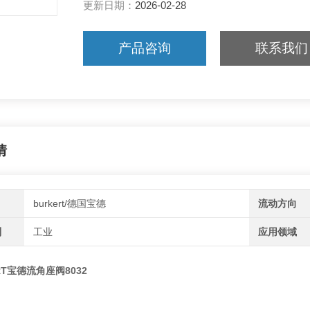
更新日期：
2026-02-28
大流量设计（Kv值优化）
产品咨询
联系我们
模块化结构，维护便捷
适用于蒸汽、水、腐蚀性介质
情
burkert/德国宝德
流动方向
别
工业
应用领域
RT宝德流角座阀8032