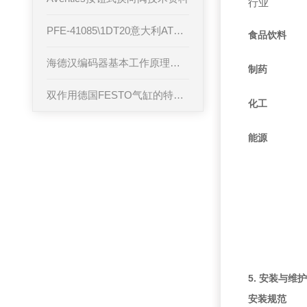
行业
PFE-41085\1DT20意大利ATOS叶片泵产品性能
食品饮料
海德汉编码器基本工作原理和安装
制药
双作用德国FESTO气缸的特点资料有哪些
化工
能源
5. 安装与维
安装规范