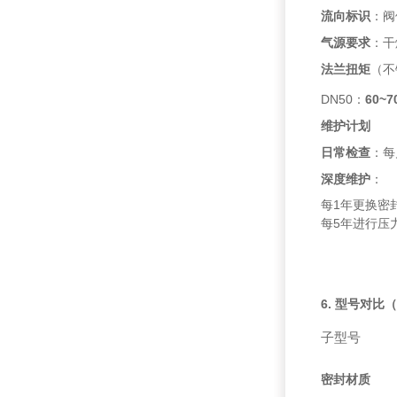
流向标识
：阀
气源要求
：干
法兰扭矩
（不
DN50：
60~7
维护计划
日常检查
：每
深度维护
：
每1年更换密封
每5年进行压
6. 型号对比（
子型号
密封材质