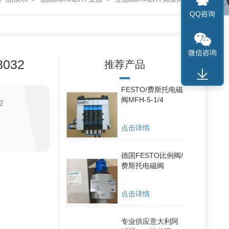
QQ咨询
微信咨询
032
推荐产品
FESTO/费斯托电磁
阀MFH-5-1/4
2
点击详情
德国FESTO比例阀/
费斯托电磁阀
点击详情
ve）
专业供应意大利阿