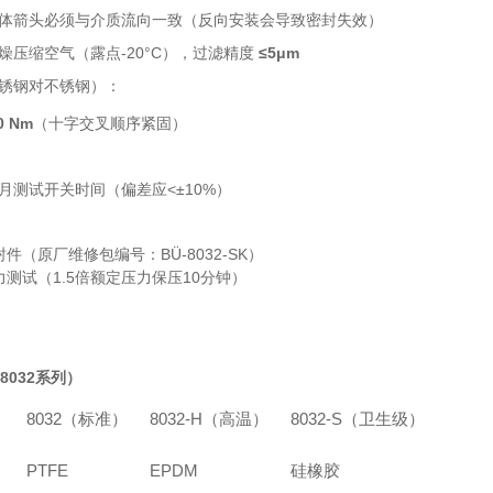
体箭头必须与介质流向一致（反向安装会导致密封失效）
燥压缩空气（露点-20°C），过滤精度
≤5μm
锈钢对不锈钢）：
0 Nm
（十字交叉顺序紧固）
月测试开关时间（偏差应<±10%）
件（原厂维修包编号：BÜ-8032-SK）
力测试（1.5倍额定压力保压10分钟）
8032系列）
8032（标准）
8032-H（高温）
8032-S（卫生级）
PTFE
EPDM
硅橡胶