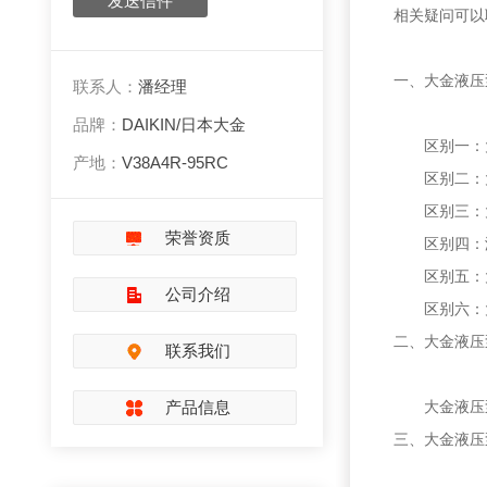
发送信件
相关疑问可以
一、大金液压
联系人：
潘经理
品牌：
DAIKIN/日本大金
区别一：大
产地：
V38A4R-95RC
区别二：大
区别三：大
荣誉资质
区别四：液
区别五：大
公司介绍
区别六：大
二、大金液压
联系我们
产品信息
大金液压泵
三、大金液压