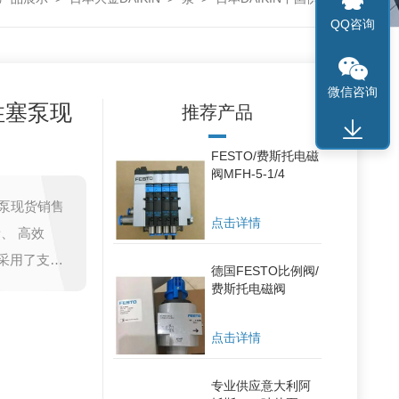
QQ咨询
微信咨询
柱塞泵现
推荐产品
FESTO/费斯托电磁
阀MFH-5-1/4
塞泵现货销售
点击详情
、 高效
采用了支撑
德国FESTO比例阀/
了单位重量
费斯托电磁阀
点击详情
专业供应意大利阿