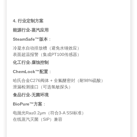
4. 行业定制方案
能源行业-蒸汽应用
SteamSafe™版本
：
冷凝水自动排放槽（避免水锤效应）
表面超温报警（集成PT100传感器）
化工行业-腐蚀控制
ChemLock™配置
：
哈氏合金C276阀体 + 全氟醚密封（耐98%硫酸）
泄漏检测接口（可选氢敏探头）
食品行业-无菌环境
BioPure™方案
：
电抛光Ra≤0.2μm（符合3-A SSI标准）
在线蒸汽灭菌（SIP）兼容