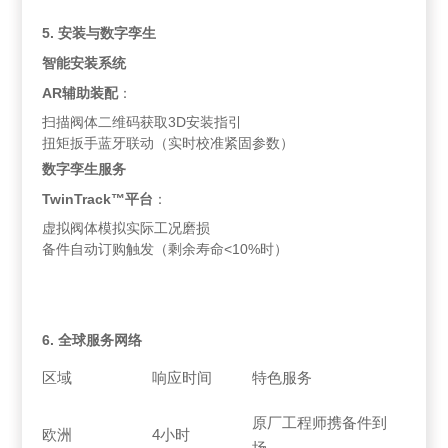
5. 安装与数字孪生
智能安装系统
AR辅助装配
：
扫描阀体二维码获取3D安装指引
扭矩扳手蓝牙联动（实时校准紧固参数）
数字孪生服务
TwinTrack™平台
：
虚拟阀体模拟实际工况磨损
备件自动订购触发（剩余寿命<10%时）
6. 全球服务网络
区域
响应时间
特色服务
原厂工程师携备件到
欧洲
4小时
场