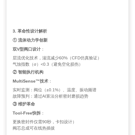
3. 革命性设计解析
① 流体动力学创新
双V型阀口设计
：
层流优化技术，湍流减少60%（CFD仿真验证）
气蚀指数（σ）<0.3（避免空化损伤）
② 智能执行机构
MultiSense™技术
：
实时监测：阀位（±0.1%）、温度、振动频谱
故障预判：通过AI算法分析密封磨损趋势
③ 维护革命
Tool-Free快拆
：
更换密封件仅需90秒，卡扣设计）
阀芯总成可在线热插拔