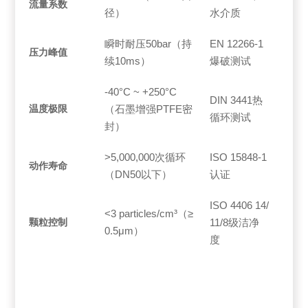
流量系数
径）
水介质
瞬时耐压50bar（持
EN 12266-1
压力峰值
续10ms）
爆破测试
-40°C ~ +250°C
DIN 3441热
温度极限
（石墨增强PTFE密
循环测试
封）
>5,000,000次循环
ISO 15848-1
动作寿命
（DN50以下）
认证
ISO 4406 14/
<3 particles/cm³（≥
颗粒控制
11/8级洁净
0.5μm）
度