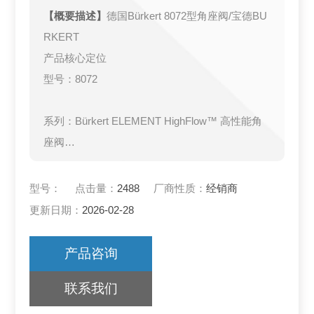
【概要描述】
德国Bürkert 8072型角座阀/宝德BU
RKERT
产品核心定位
型号：8072
系列：Bürkert ELEMENT HighFlow™ 高性能角
座阀
设计突破：
型号：
点击量：
2488
厂商性质：
经销商
更新日期：
2026-02-28
专为大流量、高压差工况优化（Kv值比标准角座
阀提升40%）
产品咨询
联系我们
模块化智能控制系统（可选IO-Link 1.1版本）