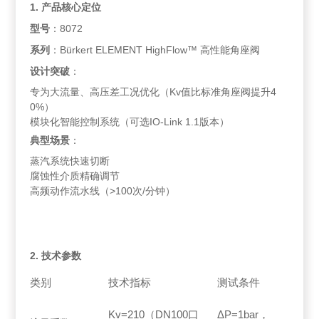
1. 产品核心定位
型号
：8072
系列
：Bürkert ELEMENT HighFlow™ 高性能角座阀
设计突破
：
专为大流量、高压差工况优化（Kv值比标准角座阀提升4
0%）
模块化智能控制系统（可选IO-Link 1.1版本）
典型场景
：
蒸汽系统快速切断
腐蚀性介质精确调节
高频动作流水线（>100次/分钟）
2. 技术参数
类别
技术指标
测试条件
Kv=210（DN100口
ΔP=1bar，