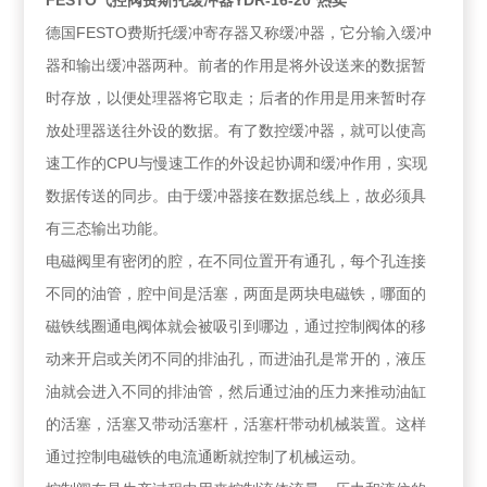
FESTO气控阀费斯托缓冲器YDR-16-20*热卖
德国FESTO费斯托缓冲寄存器又称缓冲器，它分输入缓冲
器和输出缓冲器两种。前者的作用是将外设送来的数据暂
时存放，以便处理器将它取走；后者的作用是用来暂时存
放处理器送往外设的数据。有了数控缓冲器，就可以使高
速工作的CPU与慢速工作的外设起协调和缓冲作用，实现
数据传送的同步。由于缓冲器接在数据总线上，故必须具
有三态输出功能。
电磁阀里有密闭的腔，在不同位置开有通孔，每个孔连接
不同的油管，腔中间是活塞，两面是两块电磁铁，哪面的
磁铁线圈通电阀体就会被吸引到哪边，通过控制阀体的移
动来开启或关闭不同的排油孔，而进油孔是常开的，液压
油就会进入不同的排油管，然后通过油的压力来推动油缸
的活塞，活塞又带动活塞杆，活塞杆带动机械装置。这样
通过控制电磁铁的电流通断就控制了机械运动。