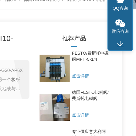
QQ咨询
微信咨询
10-
推荐产品
FESTO/费斯托电磁
阀MFH-5-1/4
30-AP6X
点击详情
另一个极板
接地或与设
德国FESTO比例阀/
费斯托电磁阀
点击详情
专业供应意大利阿