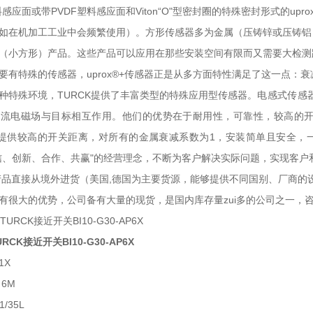
st塑料感应面或带PVDF塑料感应面和Viton“O"型密封圈的特殊密封形式的
如在机加工工业中会频繁使用）。方形传感器多为金属（压铸锌或压铸铝
（小方形）产品。这些产品可以应用在那些安装空间有限而又需要大检测
有特殊的传感器，uprox®+传感器正是从多方面特性满足了这一点：衰减系
种特殊环境，TURCK提供了丰富类型的特殊应用型传感器。
电感式传感
交流电磁场与目标相互作用。他们的优势在于耐用性，可靠性，较高的
提供较高的开关距离，对所有的金属衰减系数为
1
，安装简单且安全，
信、创新、合作、共赢"的经营理念，不断为客户解决实际问题，实现客户
品直接从境外进货（美国,德国为主要货源，能够提供不同国别、厂商的
有很大的优势，公司备有大量的现货，是国内库存量zui多的公司之一，
CK接近开关BI10-G30-AP6X
1X
 6M
1/35L