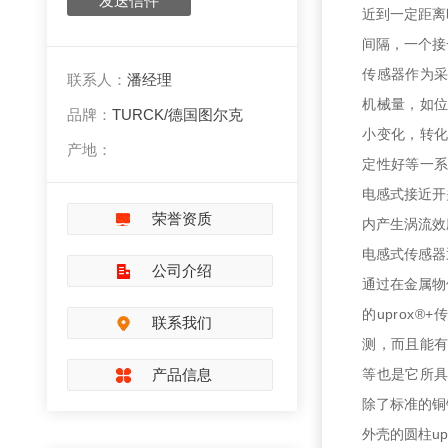
发送信件
近到一定距离
间隔，一个接
传感器作为
联系人：
潘经理
机械量，如
品牌：
TURCK/德国图尔克
小变化，转
产地：
定性好等一
电感式接近开
荣誉资质
内产生涡流效
电感式传感器
公司介绍
通过在金属物
的uprox
联系我们
测，而且能有
产品信息
等也是它所
除了标准的铜
外壳的圆柱u