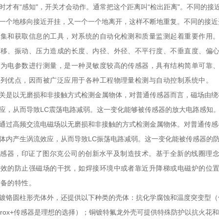
时才有“感知"，开关才会动作。通常把这个距离叫“检出距离"。不同的
一个地移向接近开挂，又一个一个地离开，这样不断地重复。不同的接近
采集和
获取信息的工具，对系统的自动化检测和质量监测起着重要作用
位移、振动、压力造成的长度、内径、外径、不平行度、不垂直度、偏
化为电参数进行测量，是一种灵敏度较高的传感器，具有结构简单可靠
系列优点，因而被广泛应用于各种工程物理量检测与自动控制系统中。
关是以无磨损和非接触方式检测金属物体，对普通传感器而言，磁场由绕
应，从而导致LC震荡电路减弱。这一变化能够被传感器的放大电路感知
通过高频交流电磁场以无磨损和非接触的方式检测金属物体。对普通传感
体内产生涡流效应，从而导致LC振荡电路减弱。这一变化能被传感器的
®+传感器，印证了图尔克公司的创新水平及制造技术。
基于全新的线圈理
效的防止强磁场的干扰，如焊接环境中或者靠近升降梯或电磁炉的位置
具备的特性。
镀铬圆柱形壳体外，还提供以下种类的壳体：抗化学腐蚀和温度突变型（
prox+传感器是理想的选择）；铜镀特氟龙外壳可提供特殊防护以抗火