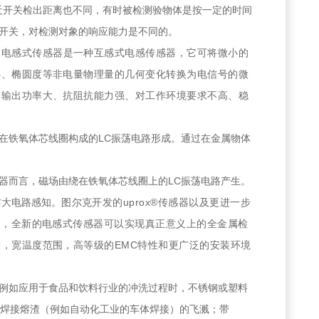
接近开关检出距离也不同，有时被检测验物体是按一定的时间
开关，对检测对象的响应能力是不同的。
。
电感式传感器是一种互感式电感传感器，它可将微小的
心、椭圆度等非电量物
理量的几何变化转换为电信号的微
、输出功率大、抗阻抗能力强、对工作环境要求不高、稳
在铁氧体芯线圈构成的LC振荡电路形成。通过在金属物体
。
器而言，磁场由绕在铁氧体芯线圈上的LC振荡电路产生。
防大电路感知。
图尔克开发的uprox®传感器以及更进一步
念，全新的电感式传感器可以实现真正意义上的全金属检
，宽温度范围，高等级的EMC特性和更广泛的安装环境
例如应用于食品和饮料行业的冲洗过程时，不锈钢或塑料
花和焊接熔渣（例如自动化工业的车体焊接）的飞溅；带