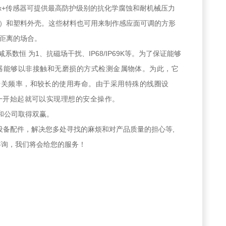
uprox+传感器可提供最高防护级别的抗化学腐蚀和耐机械压力
）和塑料外壳。这些材料也可用来制作感应面可调的方形
距离的场合。
数恒 为1、抗磁场干扰、IP68/IP69K等。为了保证能够
器能够以非接触和无磨损的方式检测金属物体。为此，它
开关频率，和较长的使用寿命。由于采用特殊的线圈设
一开始起就可以实现理想的安全操作。
和公司取得双赢。
设备配件，解决您多处寻找的麻烦和对产品质量的担心等,
咨询，我们将会给您的服务！