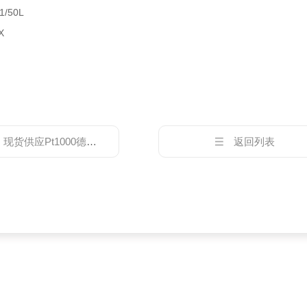
1/50L
X
：
现货供应Pt1000德国易福门温度传感器
返回列表