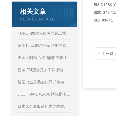
BI2-G12SK-Y
相关文章
BI20-G47-Y1
RELATED ARTICLES
BI1-H08-Y1
TURCK图尔克传感器是工业自动化的“感知神经”与“智能中枢”
德国Turck图尔克智能化传感器的飞速发展
上一篇
美国太阳SUN平衡阀PPDB-LDN产品工作原理中文资料
德国IFM流量开关工作原理
德国力士乐叠加先导式单向阀ZDR6DA2-4X/25Y
DLOH-3A-DX24DC阿托斯电磁阀内部结构
日本大金JRB系列先导式溢流阀产品性能概述