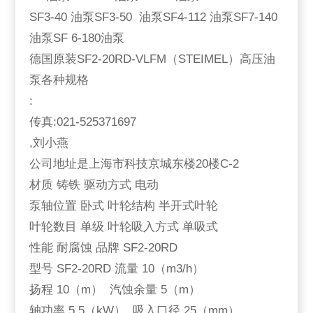
SF3-40 油泵SF3-50 油泵SF4-112 油泵SF7-140
油泵SF 6-180油泵
德国原装SF2-20RD-VLFM（STEIMEL）高压油
泵各种规格
:
传真:021-525371697
,刘小燕
公司地址是上海市科技京城东楼20楼C-2
材质 铸铁 驱动方式 电动
泵轴位置 卧式 叶轮结构 半开式叶轮
叶轮数目 单级 叶轮吸入方式 单吸式
性能 耐腐蚀 品牌 SF2-20RD
型号 SF2-20RD 流量 10（m3/h）
扬程 10（m） 汽蚀余量 5（m）
轴功率 5.5（kW） 吸入口径 25（mm）