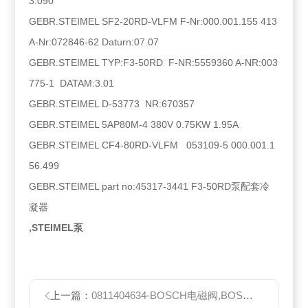
3.090
GEBR.STEIMEL SF2-20RD-VLFM F-Nr:000.001.155 413
A-Nr:072846-62 Daturn:07.07
GEBR.STEIMEL TYP:F3-50RD F-NR:5559360 A-NR:003
775-1 DATAM:3.01
GEBR.STEIMEL D-53773 NR:670357
GEBR.STEIMEL 5AP80M-4 380V 0.75KW 1.95A
GEBR.STEIMEL CF4-80RD-VLFM 053109-5 000.001.1
56.499
GEBR.STEIMEL part no:45317-3441 F3-50RD泵配套冷
凝器
,STEIMEL泵
上一篇：
0811404634-BOSCH电磁阀,BOSCH上海总代理