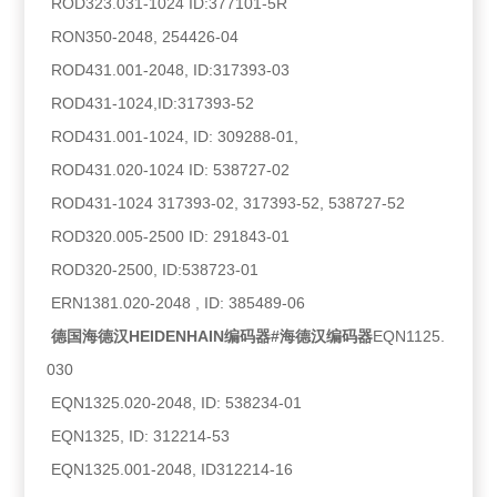
ROD323.031-1024 ID:377101-5R
RON350-2048, 254426-04
ROD431.001-2048, ID:317393-03
ROD431-1024,ID:317393-52
ROD431.001-1024, ID: 309288-01,
ROD431.020-1024 ID: 538727-02
ROD431-1024 317393-02, 317393-52, 538727-52
ROD320.005-2500 ID: 291843-01
ROD320-2500, ID:538723-01
ERN1381.020-2048 , ID: 385489-06
德国海德汉HEIDENHAIN编码器#海德汉编码器
EQN1125.
030
EQN1325.020-2048, ID: 538234-01
EQN1325, ID: 312214-53
EQN1325.001-2048, ID312214-16