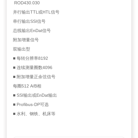
ROD430.030
并行输出TTL或HTL信号
串行输出SSI信号
总线输出EnDat信号
附加增量信号
双输出型
■ 每转分辨率8192
■ 连续测量圈数4096
■ 附加增量正余弦信号
每圈512 A/B相
■ SSI输出或EnDat输出
■ Profibus-DP可选
■ 水利、钢铁、机床等