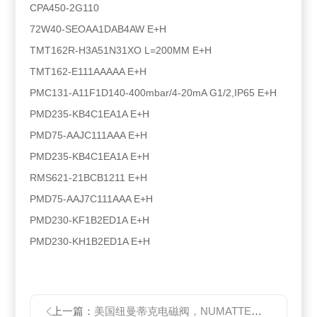
CPA450-2G110
72W40-SEOAA1DAB4AW E+H
TMT162R-H3A51N31XO L=200MM E+H
TMT162-E111AAAAA E+H
PMC131-A11F1D140-400mbar/4-20mA G1/2,IP65 E+H
PMD235-KB4C1EA1A E+H
PMD75-AAJC111AAA E+H
PMD235-KB4C1EA1A E+H
RMS621-21BCB1211 E+H
PMD75-AAJ7C111AAA E+H
PMD230-KF1B2ED1A E+H
PMD230-KH1B2ED1A E+H
上一篇：
美国纽曼蒂克电磁阀，NUMATTES电磁阀