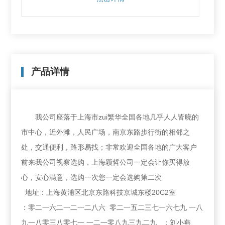
产品详情
我公司座落于上海市zui繁华全国各地几乎人人皆晓的
市中心，近外滩，人民广场，南京东路步行街的相邻之
处，交通便利，路形易找；非常欢迎全国各地的广大客户
前来我公司视察选购，上海颖哲公司一定会让你买得放
心，安心满意，选购一次您一定会选购第二次
地址：上海黄浦区北京东路科技京城东楼20C2室
：零二一六二一二一二八六 零二一五二三七一六七九 一八
九一八零三八零七一 一二一零八九三九二九 ：刘小燕