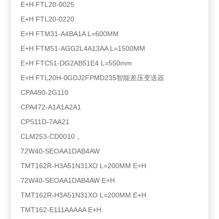
E+H FTL20-0025
E+H FTL20-0220
E+H FTM31-A4BA1A L=600MM
E+H FTM51-AGG2L4A13AA L=1500MM
E+H FTC51-DG2AB51E4 L=550mm
E+H FTL20H-0GDJ2FPMD235智能差压变送器
CPA450-2G110
CPA472-A1A1A2A1
CPS11D-7AA21
CLM253-CD0010，
72W40-SEOAA1DAB4AW
TMT162R-H3A51N31XO L=200MM E+H
72W40-SEOAA1DAB4AW E+H
TMT162R-H3A51N31XO L=200MM E+H
TMT162-E111AAAAA E+H