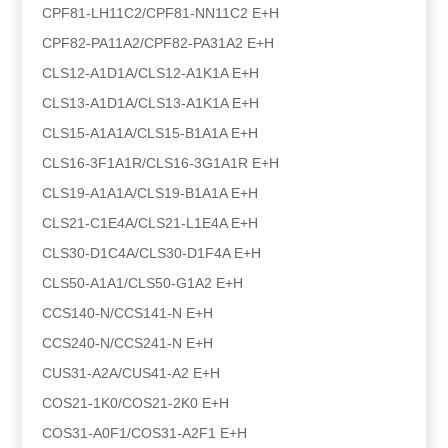
CPF81-LH11C2/CPF81-NN11C2 E+H
CPF82-PA11A2/CPF82-PA31A2 E+H
CLS12-A1D1A/CLS12-A1K1A E+H
CLS13-A1D1A/CLS13-A1K1A E+H
CLS15-A1A1A/CLS15-B1A1A E+H
CLS16-3F1A1R/CLS16-3G1A1R E+H
CLS19-A1A1A/CLS19-B1A1A E+H
CLS21-C1E4A/CLS21-L1E4A E+H
CLS30-D1C4A/CLS30-D1F4A E+H
CLS50-A1A1/CLS50-G1A2 E+H
CCS140-N/CCS141-N E+H
CCS240-N/CCS241-N E+H
CUS31-A2A/CUS41-A2 E+H
COS21-1K0/COS21-2K0 E+H
COS31-A0F1/COS31-A2F1 E+H