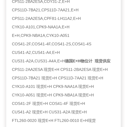
CPS11-2BA2ESA,COY31-Z,E+H
CPS11D-7BA21,CPS11D-7AA21,E+H
CPS11-2AA2ESA,CPF81-LH11A2,E+H
CYK10-A101,CPK9-NAA1A,E+H
E+H,CPK9-NBA1A,CYK10-A051
COS41-2F,COS41-4F,COS41-2S,COS41-4S
CUS41-A2,CUS41-A4,E+H
CUS31-A2A,CUS31-A4A,E+H
德国E+H物位计 现货供应
CPS11-2AA2ESA 现货E+H CPS11-2BA2ESA 现货E+H
CPS11D-7BA21 现货E+H CPS11D-7AA21 现货E+H
CYK10-A101 现货E+H CPK9-NAA1A 现货E+H
CYK10-A051 现货E+H CPK9-NBA1A 现货E+H
COS41-2F 现货E+H COS41-4F 现货E+H
CUS41-A2 现货E+H CUS31-A2A 现货E+H
FTL260-0020 现货E+H FTL260-0010 E+H现货