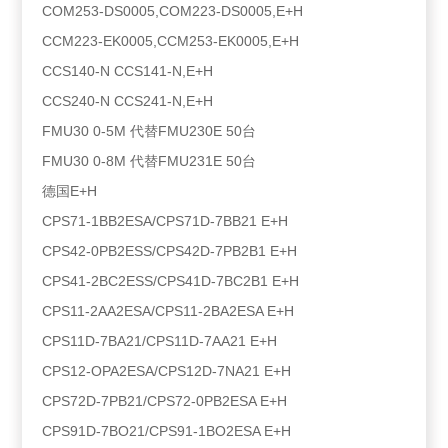
COM253-DS0005,COM223-DS0005,E+H
CCM223-EK0005,CCM253-EK0005,E+H
CCS140-N CCS141-N,E+H
CCS240-N CCS241-N,E+H
FMU30 0-5M 代替FMU230E 50台
FMU30 0-8M 代替FMU231E 50台
德国E+H
CPS71-1BB2ESA/CPS71D-7BB21 E+H
CPS42-0PB2ESS/CPS42D-7PB2B1 E+H
CPS41-2BC2ESS/CPS41D-7BC2B1 E+H
CPS11-2AA2ESA/CPS11-2BA2ESA E+H
CPS11D-7BA21/CPS11D-7AA21 E+H
CPS12-OPA2ESA/CPS12D-7NA21 E+H
CPS72D-7PB21/CPS72-0PB2ESA E+H
CPS91D-7BO21/CPS91-1BO2ESA E+H