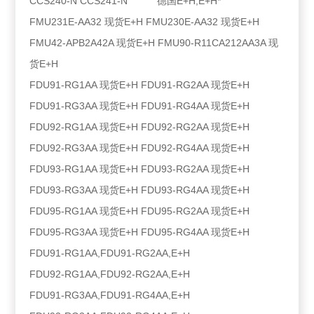
CCS240-N CCS241-N 德国E+H,E+H*
FMU231E-AA32 现货E+H FMU230E-AA32 现货E+H
FMU42-APB2A42A 现货E+H FMU90-R11CA212AA3A 现
货E+H
FDU91-RG1AA 现货E+H FDU91-RG2AA 现货E+H
FDU91-RG3AA 现货E+H FDU91-RG4AA 现货E+H
FDU92-RG1AA 现货E+H FDU92-RG2AA 现货E+H
FDU92-RG3AA 现货E+H FDU92-RG4AA 现货E+H
FDU93-RG1AA 现货E+H FDU93-RG2AA 现货E+H
FDU93-RG3AA 现货E+H FDU93-RG4AA 现货E+H
FDU95-RG1AA 现货E+H FDU95-RG2AA 现货E+H
FDU95-RG3AA 现货E+H FDU95-RG4AA 现货E+H
FDU91-RG1AA,FDU91-RG2AA,E+H
FDU92-RG1AA,FDU92-RG2AA,E+H
FDU91-RG3AA,FDU91-RG4AA,E+H