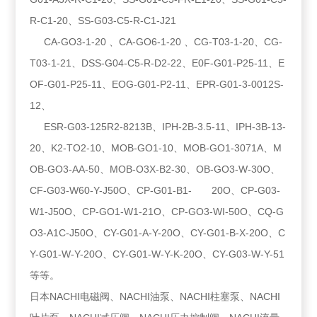
R-C1-20、SS-G03-C5-R-C1-J21
CA-GO3-1-20 、CA-GO6-1-20 、CG-T03-1-20、CG-
T03-1-21、DSS-G04-C5-R-D2-22、E0F-G01-P25-11、E
OF-G01-P25-11、EOG-G01-P2-11、EPR-G01-3-0012S-
12、
ESR-G03-125R2-8213B、IPH-2B-3.5-11、IPH-3B-13-
20、K2-TO2-10、MOB-GO1-10、MOB-GO1-3071A、M
OB-GO3-AA-50、MOB-O3X-B2-30、OB-GO3-W-30O、
CF-G03-W60-Y-J50O、CP-G01-B1- 20O、CP-G03-
W1-J50O、CP-GO1-W1-21O、CP-GO3-WI-50O、CQ-G
O3-A1C-J50O、CY-G01-A-Y-20O、CY-G01-B-X-20O、C
Y-G01-W-Y-20O、CY-G01-W-Y-K-20O、CY-G03-W-Y-51
等等。
日本NACHI电磁阀、NACHI油泵、NACHI柱塞泵、NACHI