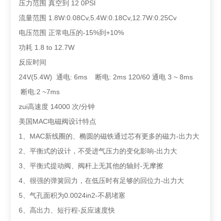
压力范围 真空到 12 0PSI
流量范围 1.8W:0.08Cv,5.4W:0.18Cv,12.7W:0.25Cv
电压范围 正常电压的-15%到+10%
功耗 1.8 to 12.7W
反应时间
24V(5.4W) 通电: 6ms 断电: 2ms 120/60 通电 3 ~ 8ms
断电:2 ~7ms
zui高速度 14000 次/分钟
美国MAC电磁阀设计特点
1、MAC新线圈的、椭圆的磁铁通过芯有更多的磁力-出力大
2、平衡式的设计，不受进气压力的变化影响-出力大
3、平衡式提动阀、阀杆上无其他的轴封-无摩擦
4、很强的弹簧回力，在低压时有足够的回位力-出力大
5、气孔面积为0.0024in2-不易堵塞
6、高出力、短行程-反应速度快