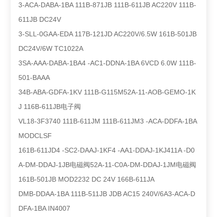
3-ACA-DABA-1BA 111B-871JB 111B-611JB AC220V 111B-
611JB DC24V
3-SLL-0GAA-EDA 117B-121JD AC220V/6.5W 161B-501JB
DC24V/6W TC1022A
3SA-AAA-DABA-1BA4 -AC1-DDNA-1BA 6VCD 6.0W 111B-
501-BAAA
34B-ABA-GDFA-1KV 111B-G115M52A-11-AOB-GEMO-1K
J 116B-611JB电子阀
VL18-3F3740 111B-611JM 111B-611JM3 -ACA-DDFA-1BA
MODCLSF
161B-611JD4 -SC2-DAAJ-1KF4 -AA1-DDAJ-1KJ411A -D0
A-DM-DDAJ-1JB电磁阀52A-11-C0A-DM-DDAJ-1JM电磁阀
161B-501JB MOD2232 DC 24V 166B-611JA
DMB-DDAA-1BA 111B-511JB JDB AC15 240V/6A3-ACA-D
DFA-1BA IN4007