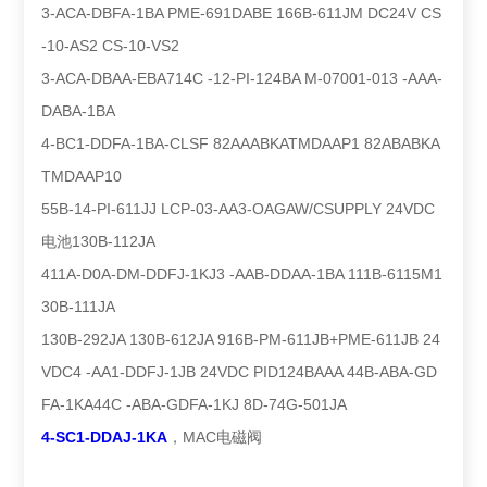
3-ACA-DBFA-1BA PME-691DABE 166B-611JM DC24V CS
-10-AS2 CS-10-VS2
3-ACA-DBAA-EBA714C -12-PI-124BA M-07001-013 -AAA-
DABA-1BA
4-BC1-DDFA-1BA-CLSF 82AAABKATMDAAP1 82ABABKA
TMDAAP10
55B-14-PI-611JJ LCP-03-AA3-OAGAW/CSUPPLY 24VDC
电池130B-112JA
411A-D0A-DM-DDFJ-1KJ3 -AAB-DDAA-1BA 111B-6115M1
30B-111JA
130B-292JA 130B-612JA 916B-PM-611JB+PME-611JB 24
VDC4 -AA1-DDFJ-1JB 24VDC PID124BAAA 44B-ABA-GD
FA-1KA44C -ABA-GDFA-1KJ 8D-74G-501JA
4-SC1-DDAJ-1KA
，MAC电磁阀