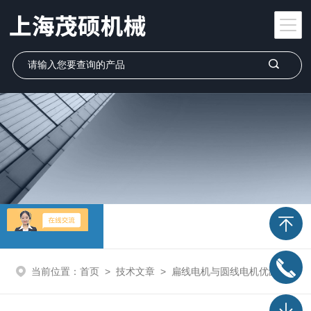
技术文章
当前位置：
首页
>
技术文章
>
扁线电机与圆线电机优缺点