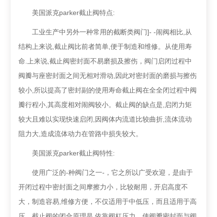
美国派克parker截止阀特点:
工业生产中另外一种常用的截断类阀门]- -闹阀相比,从
结构上来说,截止阀比前者简单,便于制造和维修。从使用寿
命.上来说,截止阀密封面不易磨
损及擦伤，阀门启闭过程中
阀瓣与座密封面之间无相对滑动,因此对密封面的磨损与擦伤
较小,所以提高了密封副的使用寿命截止阀在全全闭过程中阀
瓣行程小,其高度相对闹阀较小。截止阀的缺点是,启闭力矩
较大且难以实现快速启闭,因阀体内流道比较曲折,流体流动
阻力大,造成流体动力在管路
中损失较大。
美国派克parker截止阀特性:
使用广泛的-种阀门之一-，它之所以广受欢迎，是由于
开闭过程中密封面之间摩擦力小，比较耐用，开启高度不
大，制造容易,维修方便，不仅适用
于中低压，而且适用于高
压。截止阀的闭合原理是,依靠阀杠压力，使阀瓣密封面与阀