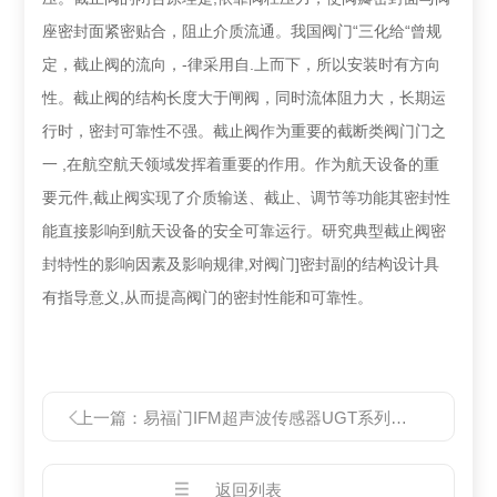
座密封面紧密贴合，阻止介质流通。我国阀门“三化给“曾规
定，截止阀的流向，-律采用自.上而下，所以安装时有方向
性。截止阀的结构长度大于闸阀，同时流体阻力大，长期运
行时，密封可靠性不强。
截止阀作为重要的截断类阀门门之
一 ,在航空航天领域发挥着重要的作用。作为航天设备的重
要元件,截止阀实现了介质输送、截止、调节等功能其密
封性
能直接影响到航天设备的安全可靠运行。研究典型截止阀密
封特性的影响因素及影响规律,对阀门]密封副的结构设计具
有指导意义,从而提高阀门
的密封性能和可靠性。
上一篇：
易福门IFM超声波传感器UGT系列的工作原理
返回列表