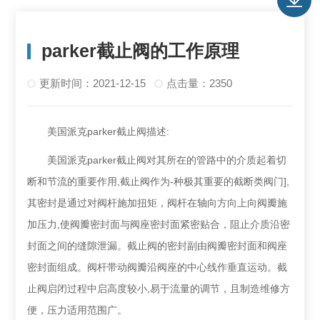
parker截止阀的工作原理
更新时间：2021-12-15
点击量：2350
美国派克parker截止阀描述:
美国派克parker截止阀对其所在的管路中的介质起着切
断和节流的重要作用,截止阀作为-种极其重要的截断类阀门],
其密封是通过对阀杆施加扭矩，阀杆在轴向方向上向阀瓣施
加压力,使阀瓣密封面与阀座密封面紧密贴合，阻止介质沿密
封面之间的缝隙泄漏。截止阀的密封副由阀瓣密封面和阀座
密封面组成。阀杆带动阀瓣沿阀座的中心线作垂直运动。截
止阀启闭过程中启高度较小,易于流量的调节，且制造维修方
便，压力适用范围广。