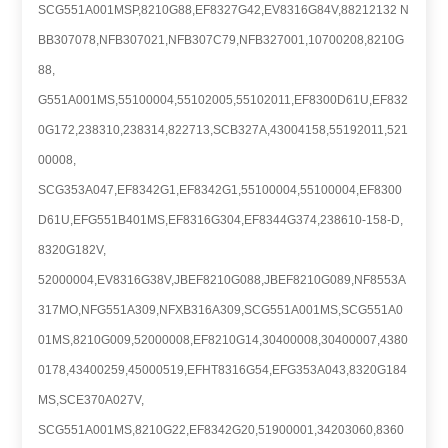
SCG551A001MSP,8210G88,EF8327G42,EV8316G84V,88212132 N
BB307078,NFB307021,NFB307C79,NFB327001,10700208,8210G
88,
G551A001MS,55100004,55102005,55102011,EF8300D61U,EF832
0G172,238310,238314,822713,SCB327A,43004158,55192011,521
00008,
SCG353A047,EF8342G1,EF8342G1,55100004,55100004,EF8300
D61U,EFG551B401MS,EF8316G304,EF8344G374,238610-158-D,
8320G182V,
52000004,EV8316G38V,JBEF8210G088,JBEF8210G089,NF8553A
317MO,NFG551A309,NFXB316A309,SCG551A001MS,SCG551A0
01MS,8210G009,52000008,EF8210G14,30400008,30400007,4380
0178,43400259,45000519,EFHT8316G54,EFG353A043,8320G184
MS,SCE370A027V,
SCG551A001MS,8210G22,EF8342G20,51900001,34203060,8360