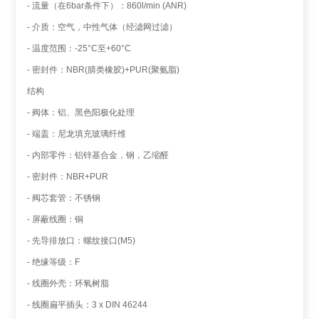
- 流量（在6bar条件下）：860l/min (ANR)
- 介质：空气，中性气体（经滤网过滤）
- 温度范围：-25°C至+60°C
- 密封件：NBR(腈类橡胶)+PUR(聚氨脂)
结构
- 阀体：铝、黑色阳极化处理
- 端盖：尼龙填充玻璃纤维
- 内部零件：铝锌基合金，钢，乙缩醛
- 密封件：NBR+PUR
- 阀芯套管：不锈钢
- 屏蔽线圈：铜
- 先导排放口：螺纹接口(M5)
- 绝缘等级：F
- 线圈外壳：环氧树脂
- 线圈扁平插头：3 x DIN 46244