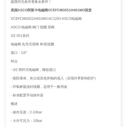
题我司无条件更换全新件！
美国ASCO阿斯卡电磁阀VCEFCMG551H401MO现货
VCEFCMG551H401MO AC220V ASCO电磁阀
ASCO 电磁阀 阀门 线圈 滑阀
3/2 551系列
电磁阀 先导式滑阀 单/双线圈
接口：1/4"
特点
- 3/2 滑杆式电磁阀，螺纹接口
- 能防液体、灰尘或其他异物的侵入（实现外界影响防护）
- 环氧树脂浇封线圈，适用于一般用途
- 标准配置手动操作器
概述
- 操作压差：2-10bar
- 大许可压力：10bar