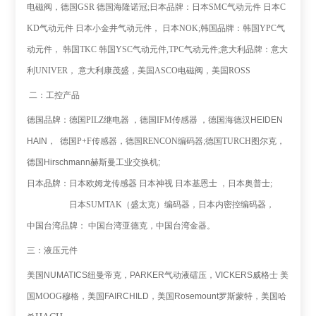
电磁阀，德国
GSR
德国海隆诺冠
;
日本品牌：日本
SMC
气动元件
日本
C
KD
气动元件
日本小金井气动元件，
日本
NOK;
韩国品牌：韩国
YPC
气
动元件，
韩国
TKC
韩国
YSC
气动元件
,TPC
气动元件
;
意大利品牌：意大
利
UNIVER
，
意大利康茂盛，美国
ASCO
电磁阀，美国
ROSS
二：工控产品
德国品牌：德国
PILZ
继电器
，德国
IFM
传感器
，德国
海德汉
HEIDEN
HAIN
，
德国
P+F
传感器，
德国
RENCON
编码器
;
德国
TURCH
图尔克，
德国
Hirschmann
赫斯曼工业交换机
;
日本品牌：日本欧姆龙传感器
日本神视
日本基恩士
，日本奥普士
;
日本
SUMTAK
（盛太克）编码器，日本内密控编码器，
中国台湾品牌：
中国台湾亚德克，中国台湾金器。
三：液压元件
美国
NUMATICS
纽曼帝克
，
PARKER
气动液礌压，
VICKERS
威格士
美
国
MOOG
穆格，
美国
FAIRCHILD
，
美国
Rosemount
罗斯蒙特，
美国哈