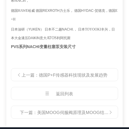
HACH
希
，
德国
HAWE
哈威
德国
REXROTH
力士乐，
德国
HYDAC-
贺德克，
德国
E
+H
日本
油研（
YUKEN
）
日本
不二越
NACHI.
，
日本
TOYOOKI
丰兴，日
ATOS
本
大金液压
DAIKIN
意大
利阿托斯
PVS系列NACHI变量柱塞泵安装尺寸
上一篇：
德国P+F传感器科技现状及发展趋势
返回列表
下一篇：
美国MOOG伺服阀原理及MOOG结构示意图