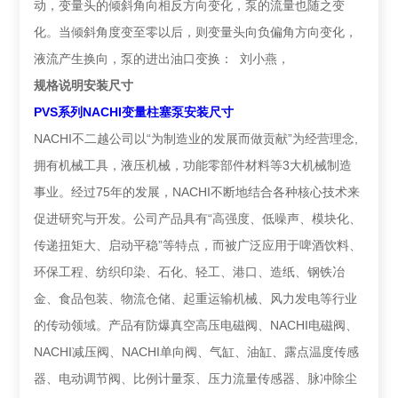
动，变量头的倾斜角向相反方向变化，泵的流量也随之变
化。当倾斜角度变至零以后，则变量头向负偏角方向变化，
液流产生换向，泵的进出油口变换： 刘小燕，
规格说明
安装尺寸
PVS系列NACHI变量柱塞泵安装尺寸
NACHI不二越公司以“为制造业的发展而做贡献”为经营理念,
拥有机械工具，液压机械，功能零部件材料等3大机械制造
事业。经过75年的发展，NACHI不断地结合各种核心技术来
促进研究与开发。公司产品具有“高强度、低噪声、模块化、
传递扭矩大、启动平稳”等特点，而被广泛应用于啤酒饮料、
环保工程、纺织印染、石化、轻工、港口、造纸、钢铁冶
金、食品包装、物流仓储、起重运输机械、风力发电等行业
的传动领域。产品有防爆真空高压电磁阀、NACHI电磁阀、
NACHI减压阀、NACHI单向阀、气缸、油缸、露点温度传感
器、电动调节阀、比例计量泵、压力流量传感器、脉冲除尘